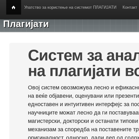
Упатство за користење на системот ПЛАГИЈАТИ
Контакт
Плагијати
Систем за ана
на плагијати в
Овој систем овозможува лесно и ефикасно
на веќе објавени, оценувани или презент
едноставен и интуитивен интерфејс за по
научниците можат лесно да ги поставуваа
магистерски, докторски и останати типови
механизам за споредба на поставените тр
оригиналност, односно, дали дел од содрж