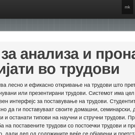
mk
за анализа и про
ијати во трудови
ва лесно и ефикасно откривање на трудови што прет
енувани или презентирани трудови. Системот има це
вен интерфејс за поставување на трудови. Студентит
но да ги поставуваат своите домашни, семинарски, 
и и останати типови на научни и стручни трудови. П
а на поставените трудови со постоечки трудови и пр
о, дали дел од содржините веќе се објавени и претст