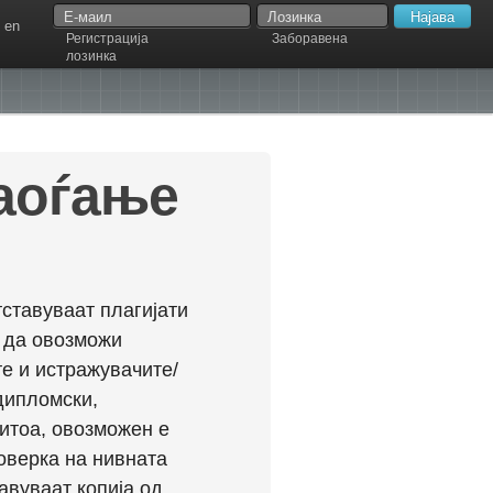
en
Регистрација
Заборавена
лозинка
наоѓање
ставуваат плагијати
л да овозможи
е и истражувачите/
дипломски,
ритоа, овозможен е
оверка на нивната
авуваат копија од