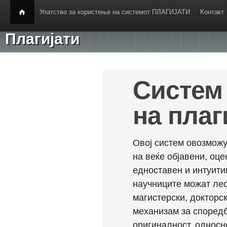
Упатство за користење на системот ПЛАГИЈАТИ
Контакт
Плагијати
Систем 
на плаг
Овој систем овозможу
на веќе објавени, оц
едноставен и интуити
научниците можат лес
магистерски, докторск
механизам за споредб
оригиналност, односн