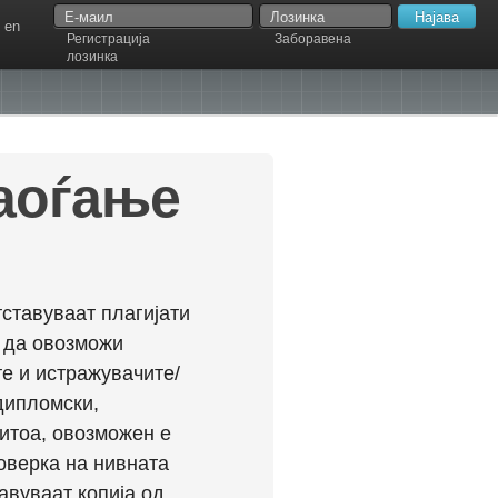
en
Регистрација
Заборавена
лозинка
наоѓање
ставуваат плагијати
л да овозможи
е и истражувачите/
дипломски,
ритоа, овозможен е
оверка на нивната
авуваат копија од