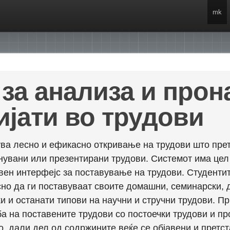
mk
за анализа и про
ијати во трудови
ва лесно и ефикасно откривање на трудови што прет
енувани или презентирани трудови. Системот има це
вен интерфејс за поставување на трудови. Студентит
но да ги поставуваат своите домашни, семинарски, 
и и останати типови на научни и стручни трудови. П
а на поставените трудови со постоечки трудови и пр
о, дали дел од содржините веќе се објавени и претст