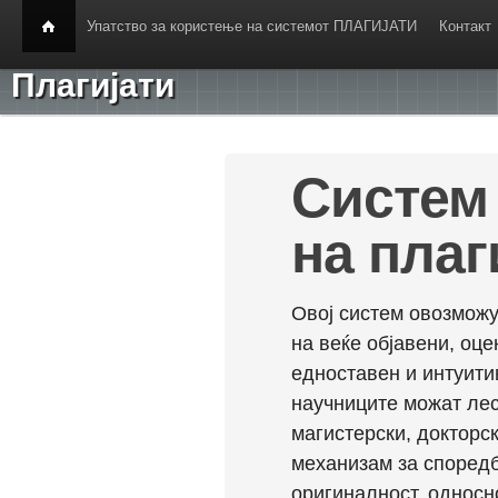
Упатство за користење на системот ПЛАГИЈАТИ
Контакт
Плагијати
Систем 
на плаг
Овој систем овозможу
на веќе објавени, оц
едноставен и интуити
научниците можат лес
магистерски, докторск
механизам за споредб
оригиналност, односн