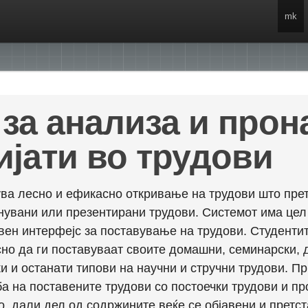
mk
за анализа и про
ијати во трудови
ва лесно и ефикасно откривање на трудови што прет
енувани или презентирани трудови. Системот има це
вен интерфејс за поставување на трудови. Студентит
но да ги поставуваат своите домашни, семинарски, 
и и останати типови на научни и стручни трудови. П
а на поставените трудови со постоечки трудови и пр
о, дали дел од содржините веќе се објавени и претст