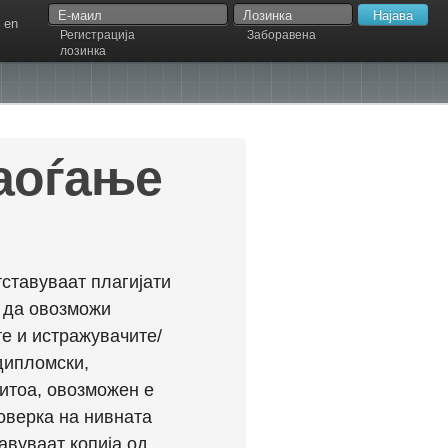
en
Регистрација
Заборавена
лозинка
наоѓање
ставуваат плагијати
л да овозможи
е и истражувачите/
дипломски,
ритоа, овозможен е
оверка на нивната
авуваат копија од