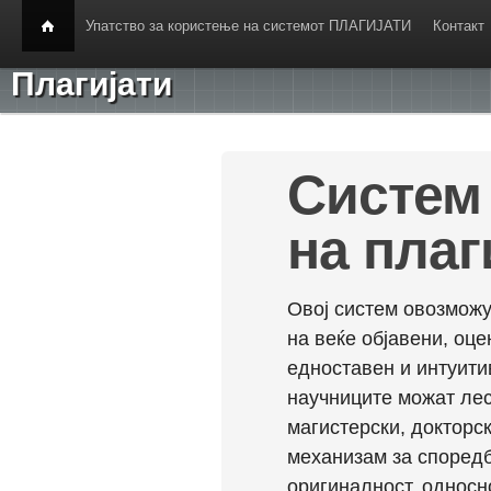
Упатство за користење на системот ПЛАГИЈАТИ
Контакт
Плагијати
Систем 
на плаг
Овој систем овозможу
на веќе објавени, оц
едноставен и интуити
научниците можат лес
магистерски, докторск
механизам за споредб
оригиналност, односн