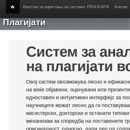
Упатство за користење на системот ПЛАГИЈАТИ
Контакт
Плагијати
Систем за ана
на плагијати в
Овој систем овозможува лесно и ефикасно
на веќе објавени, оценувани или презент
едноставен и интуитивен интерфејс за по
научниците можат лесно да ги поставуваа
магистерски, докторски и останати типови
механизам за споредба на поставените тр
оригиналност, односно, дали дел од содрж