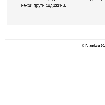
некои други содржини.
©
Плагијати
201