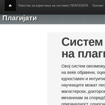
Упатство за користење на системот ПЛАГИЈАТИ
Контакт
Плагијати
Систем 
на плаг
Овој систем овозможу
на веќе објавени, оц
едноставен и интуити
научниците можат лес
магистерски, докторск
механизам за споредб
оригиналност, односн