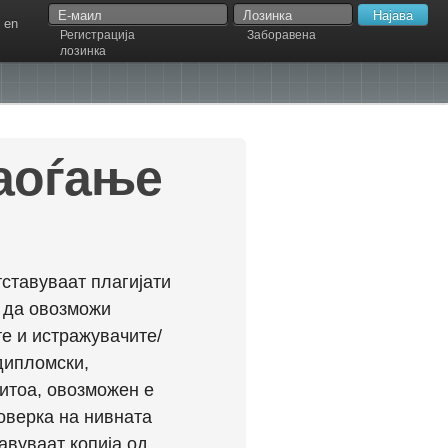
en
Регистрација
Заборавена
лозинка
наоѓање
ставуваат плагијати
л да овозможи
е и истражувачите/
дипломски,
ритоа, овозможен е
оверка на нивната
авуваат копија од