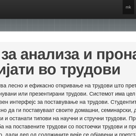
mk
за анализа и про
ијати во трудови
ва лесно и ефикасно откривање на трудови што прет
енувани или презентирани трудови. Системот има це
вен интерфејс за поставување на трудови. Студентит
но да ги поставуваат своите домашни, семинарски, 
и и останати типови на научни и стручни трудови. П
а на поставените трудови со постоечки трудови и пр
о, дали дел од содржините веќе се објавени и претст