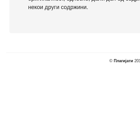
некои други содржини.
©
Плагијати
201