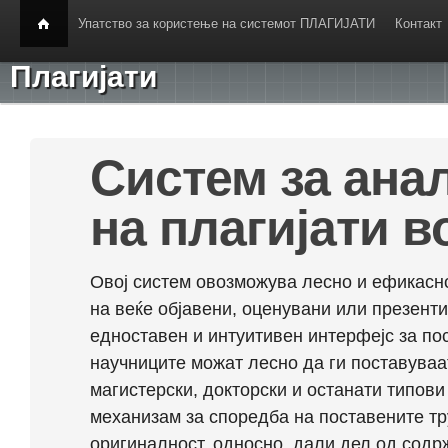
Упатство за користење на системот ПЛАГИЈАТИ
Контакт
Плагијати
Систем за ана
на плагијати в
Овој систем овозможува лесно и ефикасно
на веќе објавени, оценувани или презент
едноставен и интуитивен интерфејс за по
научниците можат лесно да ги поставуваа
магистерски, докторски и останати типови
механизам за споредба на поставените тр
оригиналност, односно, дали дел од содрж