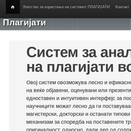
Упатство за користење на системот ПЛАГИЈАТИ
Контакт
Плагијати
Систем за ана
на плагијати в
Овој систем овозможува лесно и ефикасно
на веќе објавени, оценувани или презент
едноставен и интуитивен интерфејс за по
научниците можат лесно да ги поставуваа
магистерски, докторски и останати типови
механизам за споредба на поставените тр
оригиналност, односно, дали дел од содрж