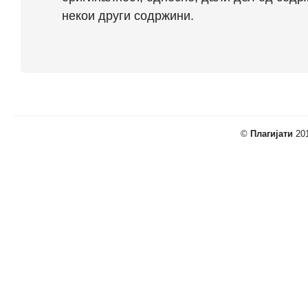
некои други содржини.
©
Плагијати
201