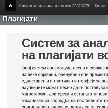
Упатство за користење на системот ПЛАГИЈАТИ
Контакт
Плагијати
Систем за ана
на плагијати в
Овој систем овозможува лесно и ефикасно
на веќе објавени, оценувани или презент
едноставен и интуитивен интерфејс за по
научниците можат лесно да ги поставуваа
магистерски, докторски и останати типови
механизам за споредба на поставените тр
оригиналност, односно, дали дел од содрж