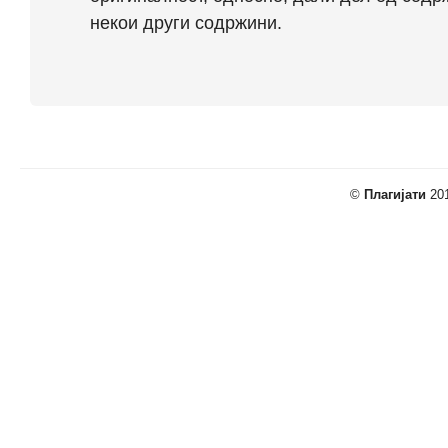
некои други содржини.
©
Плагијати
201