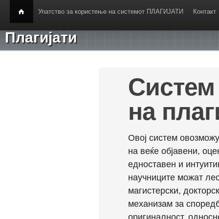
Упатство за користење на системот ПЛАГИЈАТИ
Контакт
Плагијати
Систем 
на плаг
Овој систем овозможу
на веќе објавени, оц
едноставен и интуити
научниците можат лес
магистерски, докторск
механизам за споредб
оригиналност, односн