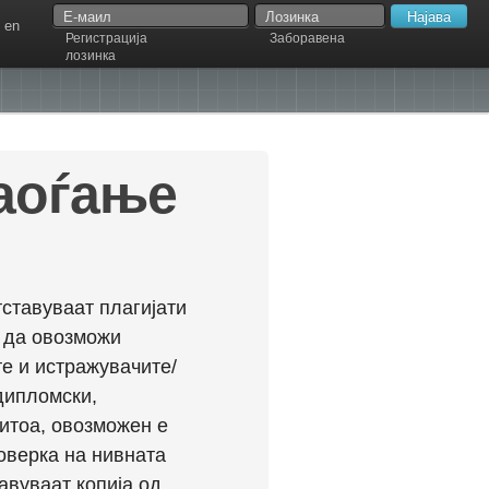
en
Регистрација
Заборавена
лозинка
наоѓање
ставуваат плагијати
л да овозможи
е и истражувачите/
дипломски,
ритоа, овозможен е
оверка на нивната
авуваат копија од