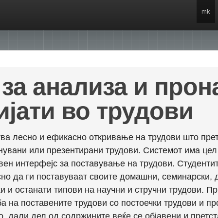
mk
за анализа и про
ијати во трудови
ва лесно и ефикасно откривање на трудови што прет
енувани или презентирани трудови. Системот има це
вен интерфејс за поставување на трудови. Студентит
но да ги поставуваат своите домашни, семинарски, 
и и останати типови на научни и стручни трудови. П
а на поставените трудови со постоечки трудови и пр
о, дали дел од содржините веќе се објавени и претст