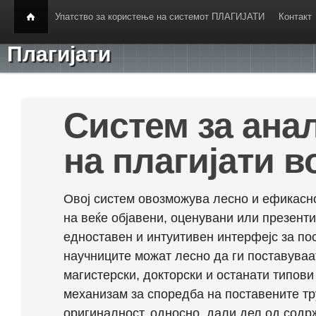
Упатство за користење на системот ПЛАГИЈАТИ
Контакт
Плагијати
Систем за ана
на плагијати в
Овој систем овозможува лесно и ефикасно
на веќе објавени, оценувани или презент
едноставен и интуитивен интерфејс за по
научниците можат лесно да ги поставуваа
магистерски, докторски и останати типови
механизам за споредба на поставените тр
оригиналност, односно, дали дел од содрж