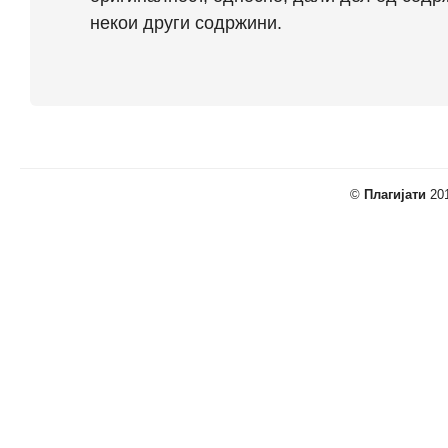
некои други содржини.
©
Плагијати
201