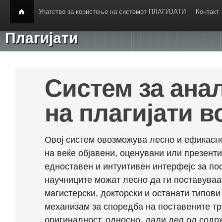
Упатство за користење на системот ПЛАГИЈАТИ
Контакт
Плагијати
Систем за ана
на плагијати в
Овој систем овозможува лесно и ефикасно
на веќе објавени, оценувани или презент
едноставен и интуитивен интерфејс за по
научниците можат лесно да ги поставуваа
магистерски, докторски и останати типови
механизам за споредба на поставените тр
оригиналност, односно, дали дел од содрж