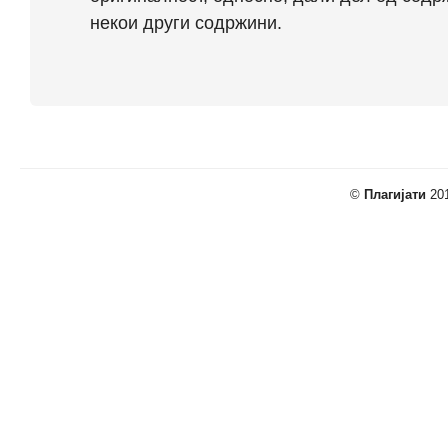
некои други содржини.
©
Плагијати
201