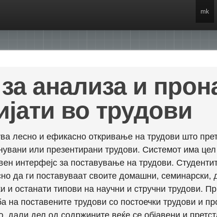
mk
за анализа и про
ијати во трудови
ва лесно и ефикасно откривање на трудови што прет
енувани или презентирани трудови. Системот има це
вен интерфејс за поставување на трудови. Студентит
но да ги поставуваат своите домашни, семинарски, 
и и останати типови на научни и стручни трудови. П
а на поставените трудови со постоечки трудови и пр
о, дали дел од содржините веќе се објавени и претст