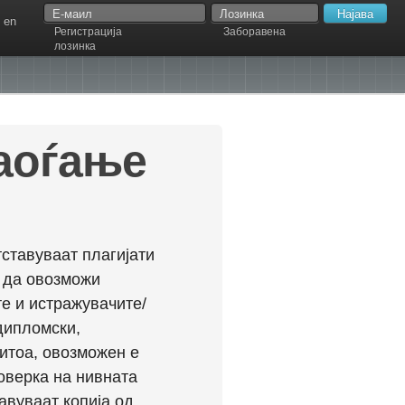
en
Регистрација
Заборавена
лозинка
наоѓање
ставуваат плагијати
л да овозможи
е и истражувачите/
дипломски,
ритоа, овозможен е
оверка на нивната
авуваат копија од