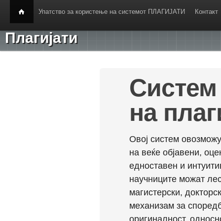
Упатство за користење на системот ПЛАГИЈАТИ
Контакт
Плагијати
Систем 
на плаг
Овој систем овозможу
на веќе објавени, оц
едноставен и интуити
научниците можат лес
магистерски, докторск
механизам за споредб
оригиналност, односн