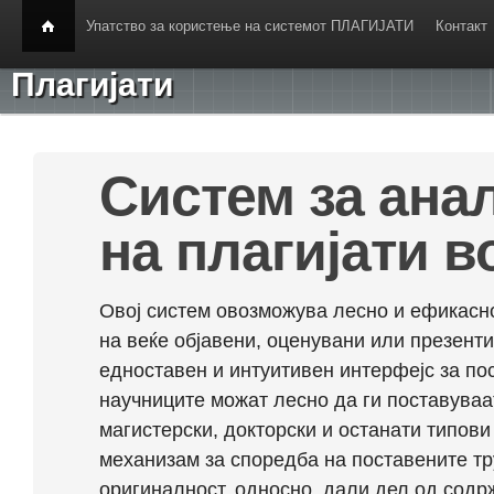
Упатство за користење на системот ПЛАГИЈАТИ
Контакт
Плагијати
Систем за ана
на плагијати в
Овој систем овозможува лесно и ефикасно
на веќе објавени, оценувани или презент
едноставен и интуитивен интерфејс за по
научниците можат лесно да ги поставуваа
магистерски, докторски и останати типови
механизам за споредба на поставените тр
оригиналност, односно, дали дел од содрж