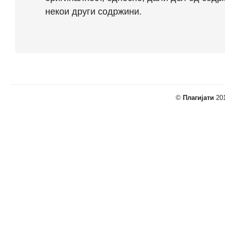
некои други содржини.
©
Плагијати
201