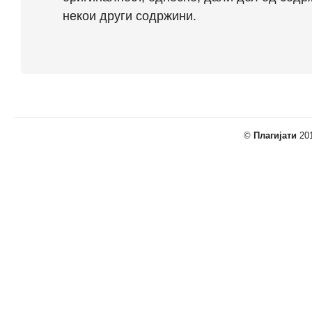
некои други содржини.
©
Плагијати
201