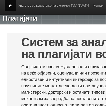
Упатство за користење на системот ПЛАГИЈАТИ
Контакт
Плагијати
Систем за ана
на плагијати в
Овој систем овозможува лесно и ефикасно
на веќе објавени, оценувани или презент
едноставен и интуитивен интерфејс за по
научниците можат лесно да ги поставуваа
магистерски, докторски и останати типови
механизам за споредба на поставените тр
оригиналност, односно, дали дел од содрж