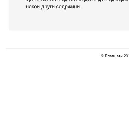
некои други содржини.
©
Плагијати
201