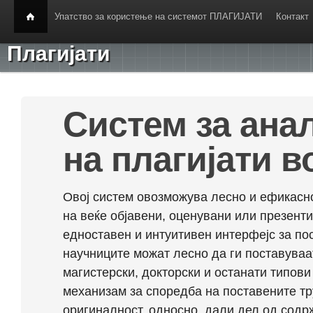
Упатство за користење на системот ПЛАГИЈАТИ
Контакт
Плагијати
Систем за ана
на плагијати в
Овој систем овозможува лесно и ефикасно
на веќе објавени, оценувани или презент
едноставен и интуитивен интерфејс за по
научниците можат лесно да ги поставуваа
магистерски, докторски и останати типови
механизам за споредба на поставените тр
оригиналност, односно, дали дел од содрж