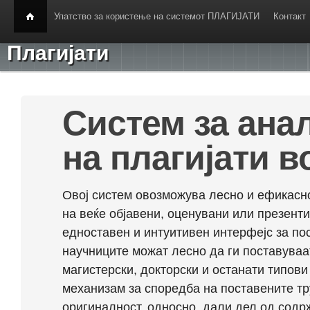
Упатство за користење на системот ПЛАГИЈАТИ
Контакт
Плагијати
Систем за ана
на плагијати в
Овој систем овозможува лесно и ефикасно
на веќе објавени, оценувани или презент
едноставен и интуитивен интерфејс за по
научниците можат лесно да ги поставуваа
магистерски, докторски и останати типови
механизам за споредба на поставените тр
оригиналност, односно, дали дел од содрж