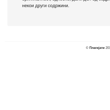
некои други содржини.
©
Плагијати
201