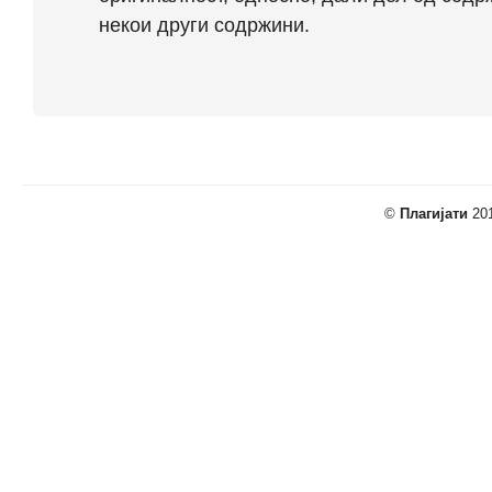
некои други содржини.
©
Плагијати
201