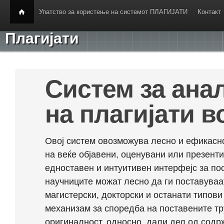
Упатство за користење на системот ПЛАГИЈАТИ
Контакт
Плагијати
Систем за ана
на плагијати в
Овој систем овозможува лесно и ефикасно
на веќе објавени, оценувани или презент
едноставен и интуитивен интерфејс за по
научниците можат лесно да ги поставуваа
магистерски, докторски и останати типови
механизам за споредба на поставените тр
оригиналност, односно, дали дел од содрж