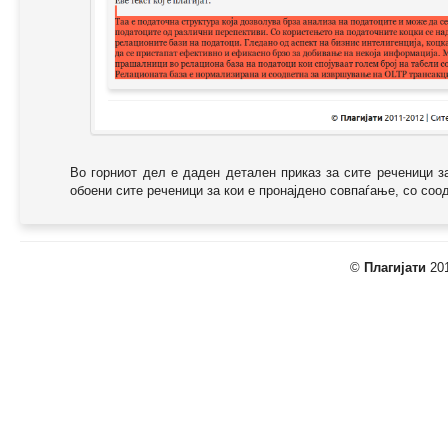
Во горниот дел е даден детален приказ за сите реченици з
обоени сите реченици за кои е пронајдено совпаѓање, со соодв
©
Плагијати
201