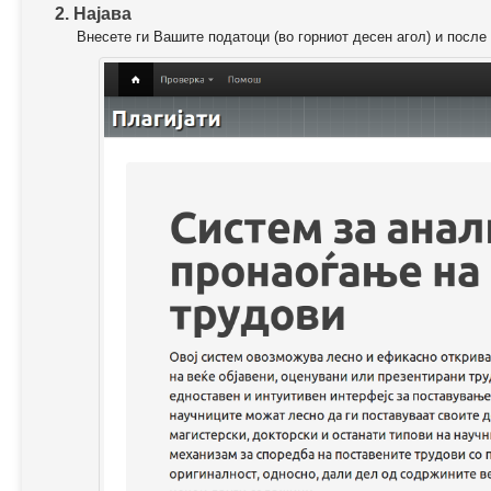
2. Најава
Внесете ги Вашите податоци (во горниот десен агол) и после 