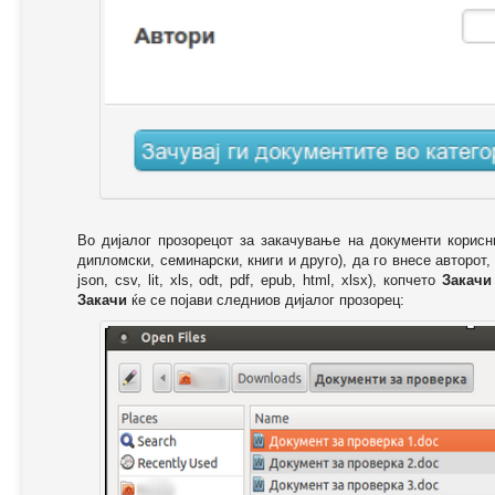
Во дијалог прозорецот за закачување на документи корисн
дипломски, семинарски, книги и друго), да го внесе авторот,
json, csv, lit, xls, odt, pdf, epub, html, xlsx), копчето
Закачи
Закачи
ќе се појави следниов дијалог прозорец: