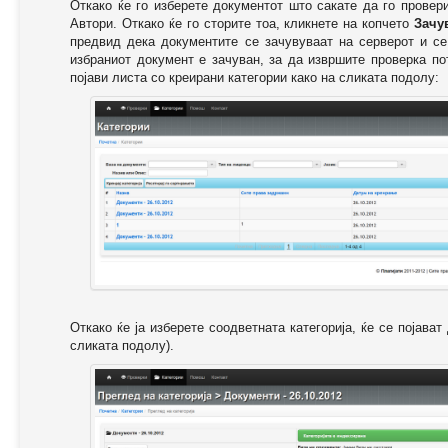
Откако ќе го изберете документот што сакате да го провер
Автори. Откако ќе го сторите тоа, кликнете на копчето
Зачу
предвид дека документите се зачувуваат на серверот и се
избраниот документ е зачуван, за да извршите проверка п
појави листа со креирани категории како на сликата подолу:
Откако ќе ја изберете соодветната категорија, ќе се појава
сликата подолу).