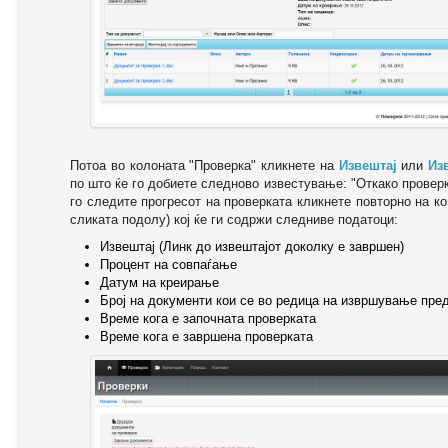
Потоа во колоната "Проверка" кликнете на
Извештај
или
Из
по што ќе го добиете следново известување: "Oткако провер
го следите прогресот на проверката кликнете повторно на ко
сликата подолу) кој ќе ги содржи следниве податоци:
Извештај (Линк до извештајот доколку е завршен)
Процент на совпаѓање
Датум на креирање
Број на документи кои се во редица на извршување пре
Време кога е започната проверката
Време кога е завршена проверката