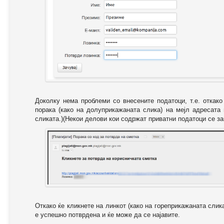
Доколку нема проблеми со внесените податоци, т.е. откак
порака (како на долуприкажаната слика) на мејл адресата
сликата.)(Некои делови кои содржат приватни податоци се за
Откако ќе кликнете на линкот (како на гореприкажаната слик
е успешно потврдена и ќе може да се најавите.