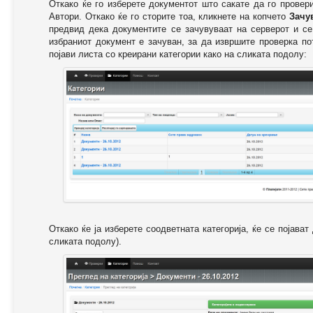
Откако ќе го изберете документот што сакате да го провер
Автори. Откако ќе го сторите тоа, кликнете на копчето
Зачу
предвид дека документите се зачувуваат на серверот и се
избраниот документ е зачуван, за да извршите проверка п
појави листа со креирани категории како на сликата подолу:
Откако ќе ја изберете соодветната категорија, ќе се појава
сликата подолу).