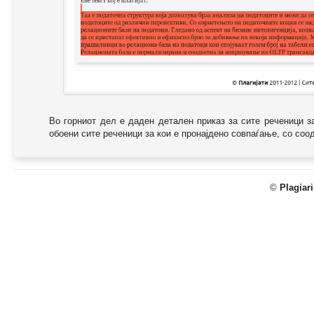
Во горниот дел е даден детален приказ за сите реченици з
обоени сите реченици за кои е пронајдено совпаѓање, со соодв
©
Plagiar