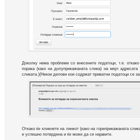
Доколку нема проблеми со внесените податоци, т.е. откак
порака (како на долуприкажаната слика) на мејл адресата
сликата.)(Некои делови кои содржат приватни податоци се за
Откако ќе кликнете на линкот (како на гореприкажаната слик
е успешно потврдена и ќе може да се најавите.