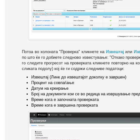
Потоа во колоната "Проверка" кликнете на
Извештај
или
Из
по што ќе го добиете следново известување: "Oткако провер
го следите прогресот на проверката кликнете повторно на ко
сликата подолу) кој ќе ги содржи следниве податоци:
Извештај (Линк до извештајот доколку е завршен)
Процент на совпаѓање
Датум на креирање
Број на документи кои се во редица на извршување пре
Време кога е започната проверката
Време кога е завршена проверката