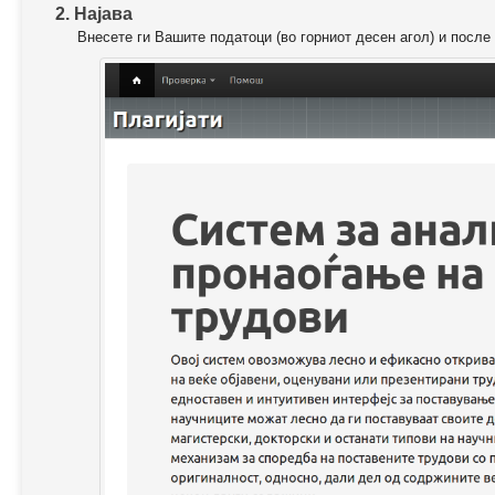
2. Најава
Внесете ги Вашите податоци (во горниот десен агол) и после 