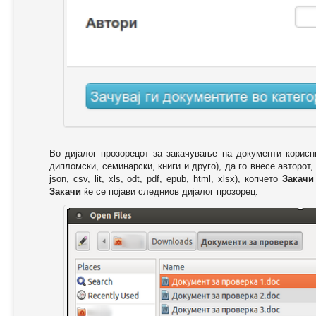
Во дијалог прозорецот за закачување на документи корисн
дипломски, семинарски, книги и друго), да го внесе авторот,
json, csv, lit, xls, odt, pdf, epub, html, xlsx), копчето
Закачи
Закачи
ќе се појави следниов дијалог прозорец: