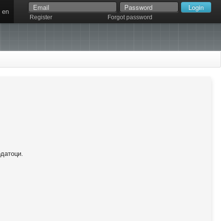
en
Register
Forgot password
одатоци.