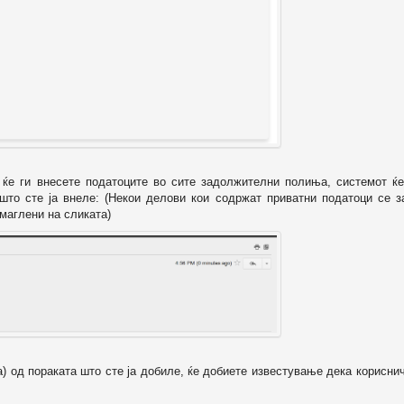
о ќе ги внесете податоците во сите задолжителни полиња, системот ќе
 што сте ја внеле: (Некои делови кои содржат приватни податоци се з
маглени на сликата)
а) од пораката што сте ја добиле, ќе добиете известување дека корисни