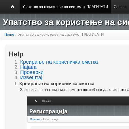
Упатство за користење на системот ПЛАГИЈАТИ
Contact
Упатство за користење на 
Home
/
Упатство за користење на системот ПЛАГИЈАТИ
Help
1.
Креирање на корисничка сметка
2.
Најава
3.
Проверки
4.
Извештај
1. Креирање на корисничка сметка
За креирање на корисничка сметка потребно е да кликнете н