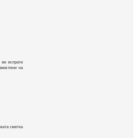
 ви испрати
амаглени на
чката сметка