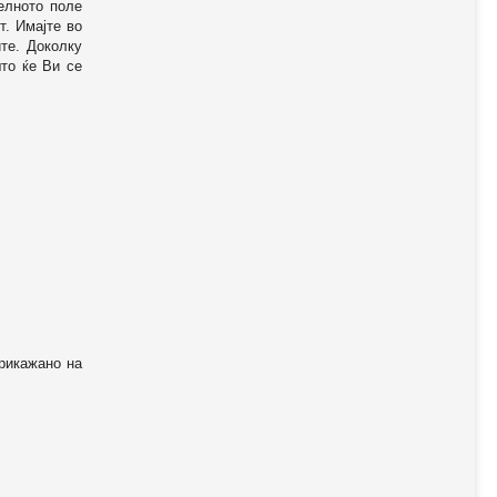
телното поле
т. Имајте во
те. Доколку
то ќе Ви се
прикажано на