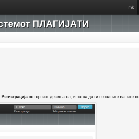
mk
системот ПЛАГИЈАТИ
а
Регистрација
во горниот десен агол, и потоа да ги пополните вашите п