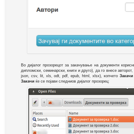
Во дијалог прозорецот за закачување на документи корисн
дипломски, семинарски, книги и друго), да го внесе авторот,
json, csv, lit, xls, odt, pdf, epub, html, xlsx), копчето
Закачи
Закачи
ќе се појави следниов дијалог прозорец: