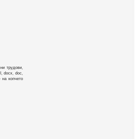
ни трудови,
, docx, doc,
е на копчето