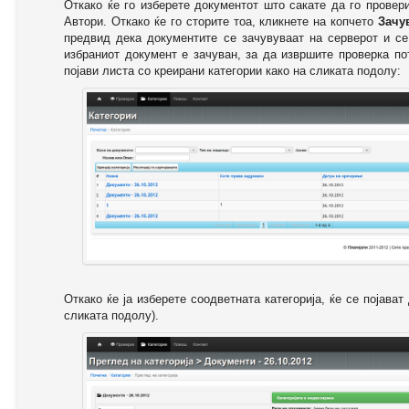
Откако ќе го изберете документот што сакате да го провер
Автори. Откако ќе го сторите тоа, кликнете на копчето
Зачу
предвид дека документите се зачувуваат на серверот и се
избраниот документ е зачуван, за да извршите проверка п
појави листа со креирани категории како на сликата подолу:
Откако ќе ја изберете соодветната категорија, ќе се појава
сликата подолу).