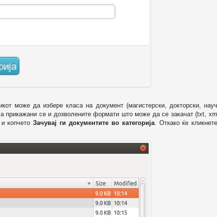
икот може да избере класа на документ (магистерски, докторски, науч
 а прикажани се и дозволените формати што може да се закачат (txt, xml
и копчето
Зачувај ги документите во категорија
. Откако ќе кликнет