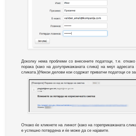
Доколку нема проблеми со внесените податоци, т.е. откак
порака (како на долуприкажаната слика) на мејл адресата
сликата.)(Некои делови кои содржат приватни податоци се за
Откако ќе кликнете на линкот (како на гореприкажаната слик
е успешно потврдена и ќе може да се најавите.