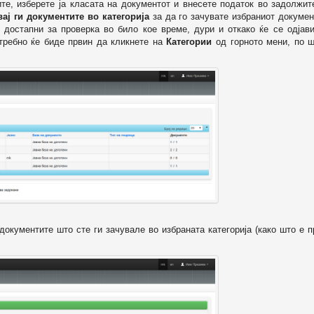
ите, изберете ја класата на документот и внесете податок во задолжи
вај ги документите во категорија
за да го зачувате избраниот докумен
 достапни за проверка во било кое време, дури и откако ќе се одјави
отребно ќе биде првин да кликнете на
Категории
од горното мени, по ш
т документите што сте ги зачувале во избраната категорија (како што е 