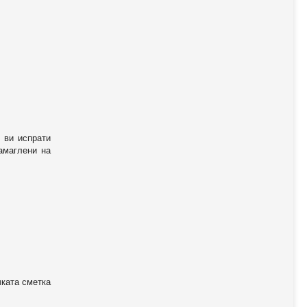
 ви испрати
амаглени на
чката сметка