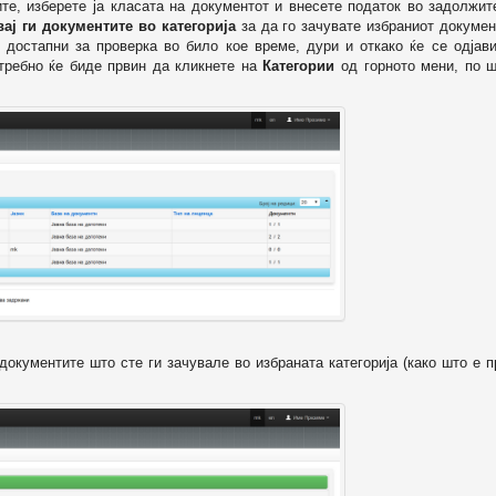
ите, изберете ја класата на документот и внесете податок во задолжи
вај ги документите во категорија
за да го зачувате избраниот докумен
 достапни за проверка во било кое време, дури и откако ќе се одјави
отребно ќе биде првин да кликнете на
Категории
од горното мени, по ш
т документите што сте ги зачувале во избраната категорија (како што е 