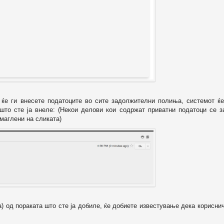
о ќе ги внесете податоците во сите задолжителни полиња, системот ќе
 што сте ја внеле: (Некои делови кои содржат приватни податоци се з
маглени на сликата)
а) од пораката што сте ја добиле, ќе добиете известување дека корисни