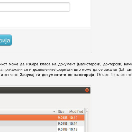
икот може да избере класа на документ (магистерски, докторски, науч
 а прикажани се и дозволените формати што може да се закачат (txt, xml
и копчето
Зачувај ги документите во категорија
. Откако ќе кликнет