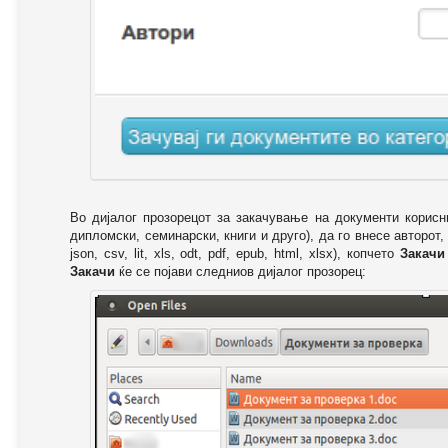
Во дијалог прозорецот за закачување на документи корисн
дипломски, семинарски, книги и друго), да го внесе авторот,
json, csv, lit, xls, odt, pdf, epub, html, xlsx), копчето
Закачи
Закачи
ќе се појави следниов дијалог прозорец: