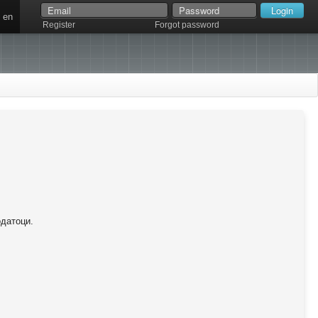
en
Register
Forgot password
одатоци.