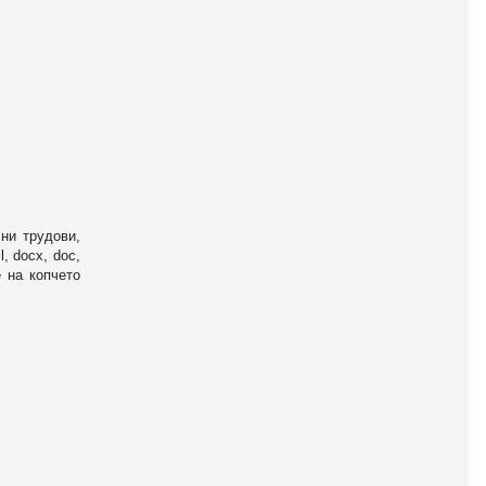
ни трудови,
, docx, doc,
е на копчето