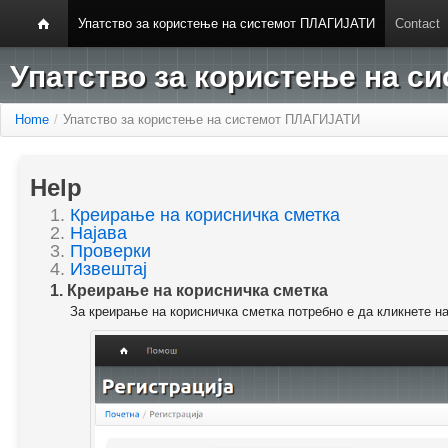
Упатство за користење на системот ПЛАГИЈАТИ
Contact
Упатство за користење на 
Home
/
Упатство за користење на системот ПЛАГИЈАТИ
Help
1.
Креирање на корисничка сметка
2.
Најава
3.
Проверки
4.
Извештај
1. Креирање на корисничка сметка
За креирање на корисничка сметка потребно е да кликнете н