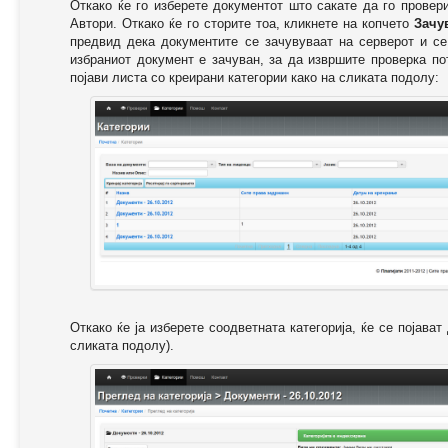
Откако ќе го изберете документот што сакате да го провер
Автори. Откако ќе го сторите тоа, кликнете на копчето
Зачу
предвид дека документите се зачувуваат на серверот и се
избраниот документ е зачуван, за да извршите проверка п
појави листа со креирани категории како на сликата подолу:
Откако ќе ја изберете соодветната категорија, ќе се појава
сликата подолу).