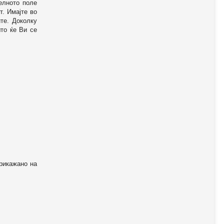
телното поле
т. Имајте во
те. Доколку
то ќе Ви се
прикажано на