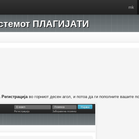
mk
системот ПЛАГИЈАТИ
а
Регистрација
во горниот десен агол, и потоа да ги пополните вашите п