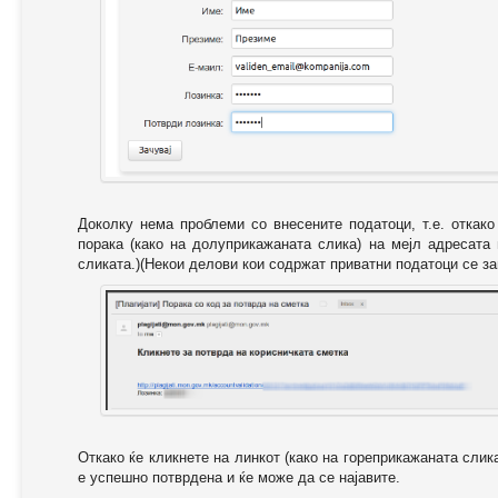
Доколку нема проблеми со внесените податоци, т.е. откак
порака (како на долуприкажаната слика) на мејл адресата
сликата.)(Некои делови кои содржат приватни податоци се за
Откако ќе кликнете на линкот (како на гореприкажаната слик
е успешно потврдена и ќе може да се најавите.