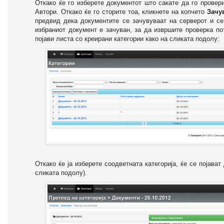
Откако ќе го изберете документот што сакате да го провер
Автори. Откако ќе го сторите тоа, кликнете на копчето
Зачу
предвид дека документите се зачувуваат на серверот и се
избраниот документ е зачуван, за да извршите проверка п
појави листа со креирани категории како на сликата подолу:
Откако ќе ја изберете соодветната категорија, ќе се појава
сликата подолу).