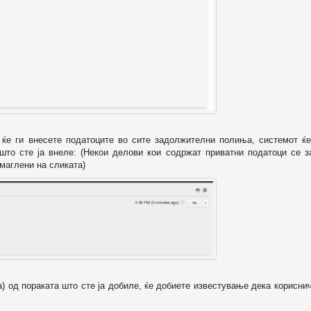
о ќе ги внесете податоците во сите задолжителни полиња, системот ќе
 што сте ја внеле: (Некои делови кои содржат приватни податоци се з
маглени на сликата)
а) од пораката што сте ја добиле, ќе добиете известување дека корисни