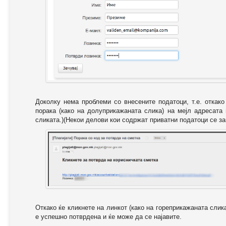
Доколку нема проблеми со внесените податоци, т.е. откак
порака (како на долуприкажаната слика) на мејл адресата
сликата.)(Некои делови кои содржат приватни податоци се за
Откако ќе кликнете на линкот (како на гореприкажаната слик
е успешно потврдена и ќе може да се најавите.