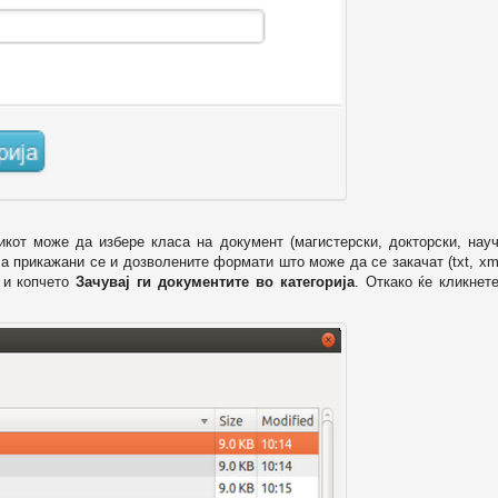
икот може да избере класа на документ (магистерски, докторски, науч
 а прикажани се и дозволените формати што може да се закачат (txt, xml
и копчето
Зачувај ги документите во категорија
. Откако ќе кликнет