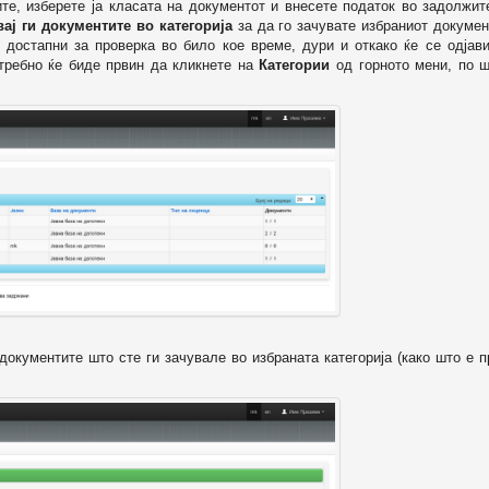
ите, изберете ја класата на документот и внесете податок во задолжи
вај ги документите во категорија
за да го зачувате избраниот докумен
 достапни за проверка во било кое време, дури и откако ќе се одјави
отребно ќе биде првин да кликнете на
Категории
од горното мени, по ш
т документите што сте ги зачувале во избраната категорија (како што е 