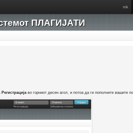
mk
системот ПЛАГИЈАТИ
а
Регистрација
во горниот десен агол, и потоа да ги пополните вашите п