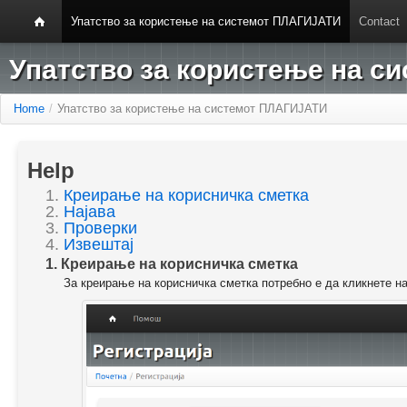
Упатство за користење на системот ПЛАГИЈАТИ
Contact
Упатство за користење на 
Home
/
Упатство за користење на системот ПЛАГИЈАТИ
Help
1.
Креирање на корисничка сметка
2.
Најава
3.
Проверки
4.
Извештај
1. Креирање на корисничка сметка
За креирање на корисничка сметка потребно е да кликнете н