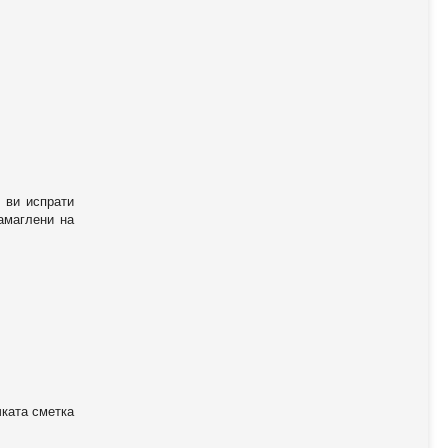
 ви испрати
амаглени на
чката сметка