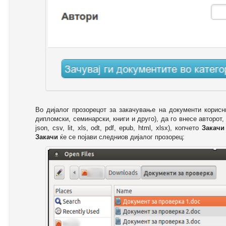
Во дијалог прозорецот за закачување на документи корисн
дипломски, семинарски, книги и друго), да го внесе авторот,
json, csv, lit, xls, odt, pdf, epub, html, xlsx), копчето
Закачи
Закачи
ќе се појави следниов дијалог прозорец: