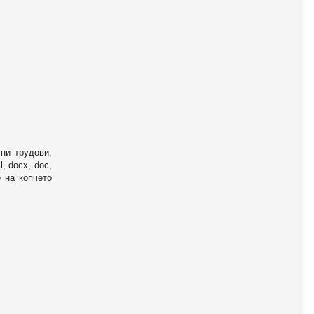
ни трудови,
, docx, doc,
е на копчето