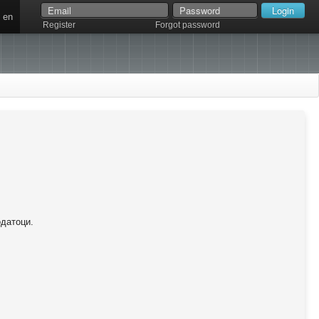
en
Register
Forgot password
одатоци.