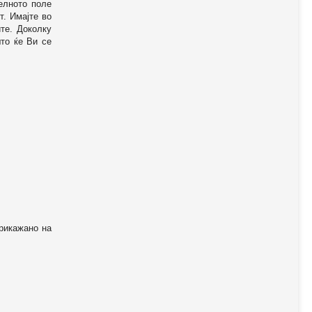
телното поле
т. Имајте во
те. Доколку
то ќе Ви се
прикажано на