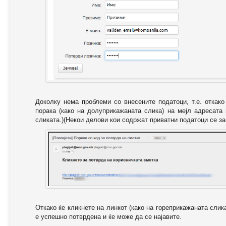
Доколку нема проблеми со внесените податоци, т.е. откак
порака (како на долуприкажаната слика) на мејл адресата
сликата.)(Некои делови кои содржат приватни податоци се за
Откако ќе кликнете на линкот (како на гореприкажаната слик
е успешно потврдена и ќе може да се најавите.