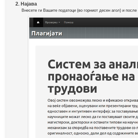
2. Најава
Внесете ги Вашите податоци (во горниот десен агол) и после 