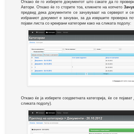
Откако ќе го изберете документот што сакате да го провер
Автори. Откако ќе го сторите тоа, кликнете на копчето
Зачу
предвид дека документите се зачувуваат на серверот и се
избраниот документ е зачуван, за да извршите проверка п
појави листа со креирани категории како на сликата подолу:
Откако ќе ја изберете соодветната категорија, ќе се појава
сликата подолу).