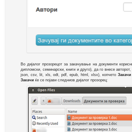
Во дијалог прозорецот за закачување на документи корисн
дипломски, семинарски, книги и друго), да го внесе авторот,
json, csv, lit, xls, odt, pdf, epub, html, xlsx), копчето
Закачи
Закачи
ќе се појави следниов дијалог прозорец: