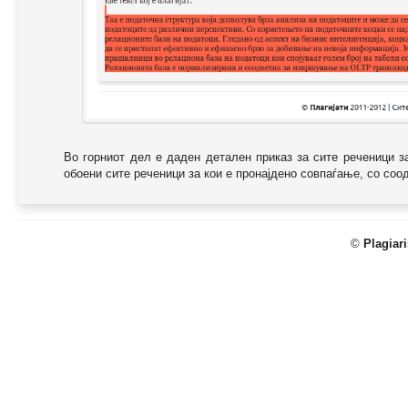
Во горниот дел е даден детален приказ за сите реченици з
обоени сите реченици за кои е пронајдено совпаѓање, со соодв
©
Plagiar