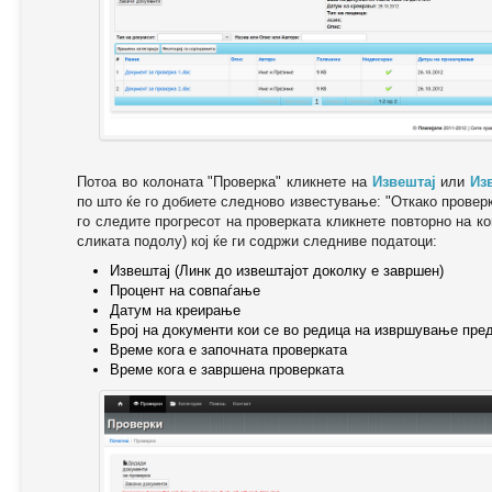
Потоа во колоната "Проверка" кликнете на
Извештај
или
Из
по што ќе го добиете следново известување: "Oткако провер
го следите прогресот на проверката кликнете повторно на ко
сликата подолу) кој ќе ги содржи следниве податоци:
Извештај (Линк до извештајот доколку е завршен)
Процент на совпаѓање
Датум на креирање
Број на документи кои се во редица на извршување пре
Време кога е започната проверката
Време кога е завршена проверката