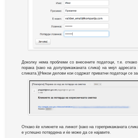
Доколку нема проблеми со внесените податоци, т.е. откак
порака (како на долуприкажаната слика) на мејл адресата
сликата.)(Некои делови кои содржат приватни податоци се за
Откако ќе кликнете на линкот (како на гореприкажаната слик
е успешно потврдена и ќе може да се најавите.