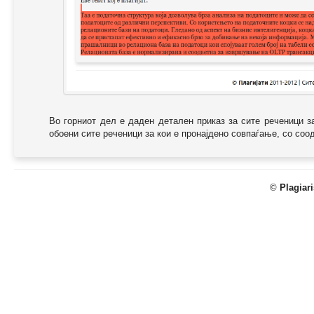
Во горниот дел е даден детален приказ за сите реченици з
обоени сите реченици за кои е пронајдено совпаѓање, со соодв
©
Plagiar