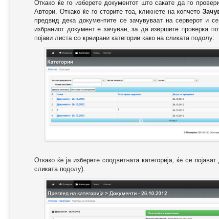
Откако ќе го изберете документот што сакате да го провер
Автори. Откако ќе го сторите тоа, кликнете на копчето
Зачу
предвид дека документите се зачувуваат на серверот и се
избраниот документ е зачуван, за да извршите проверка п
појави листа со креирани категории како на сликата подолу:
Откако ќе ја изберете соодветната категорија, ќе се појава
сликата подолу).