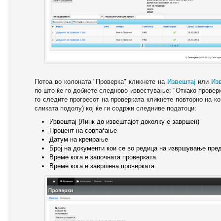
Потоа во колоната "Проверка" кликнете на
Извештај
или
Из
по што ќе го добиете следново известување: "Oткако провер
го следите прогресот на проверката кликнете повторно на ко
сликата подолу) кој ќе ги содржи следниве податоци:
Извештај (Линк до извештајот доколку е завршен)
Процент на совпаѓање
Датум на креирање
Број на документи кои се во редица на извршување пре
Време кога е започната проверката
Време кога е завршена проверката