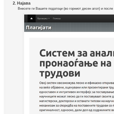
2. Најава
Внесете ги Вашите податоци (во горниот десен агол) и после 