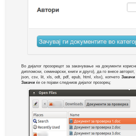
Во дијалог прозорецот за закачување на документи корисн
дипломски, семинарски, книги и друго), да го внесе авторот,
json, csv, lit, xls, odt, pdf, epub, html, xlsx), копчето
Закачи
Закачи
ќе се појави следниов дијалог прозорец: