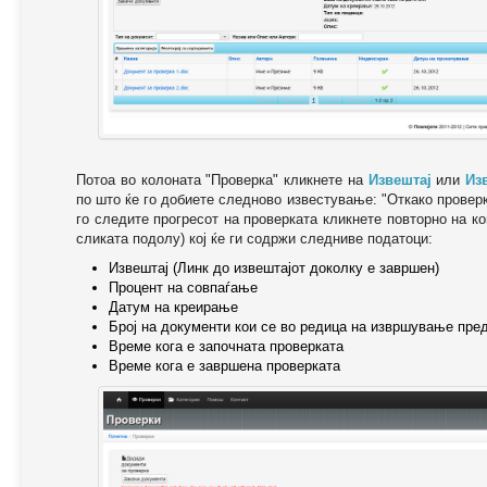
Потоа во колоната "Проверка" кликнете на
Извештај
или
Из
по што ќе го добиете следново известување: "Oткако провер
го следите прогресот на проверката кликнете повторно на ко
сликата подолу) кој ќе ги содржи следниве податоци:
Извештај (Линк до извештајот доколку е завршен)
Процент на совпаѓање
Датум на креирање
Број на документи кои се во редица на извршување пре
Време кога е започната проверката
Време кога е завршена проверката