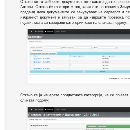
Откако ќе го изберете документот што сакате да го провер
Автори. Откако ќе го сторите тоа, кликнете на копчето
Зачу
предвид дека документите се зачувуваат на серверот и се
избраниот документ е зачуван, за да извршите проверка п
појави листа со креирани категории како на сликата подолу:
Откако ќе ја изберете соодветната категорија, ќе се појава
сликата подолу).