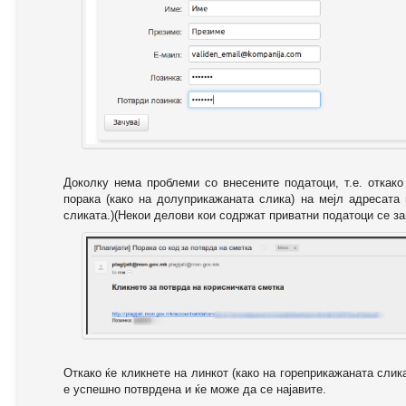
Доколку нема проблеми со внесените податоци, т.е. откак
порака (како на долуприкажаната слика) на мејл адресата
сликата.)(Некои делови кои содржат приватни податоци се за
Откако ќе кликнете на линкот (како на гореприкажаната слик
е успешно потврдена и ќе може да се најавите.