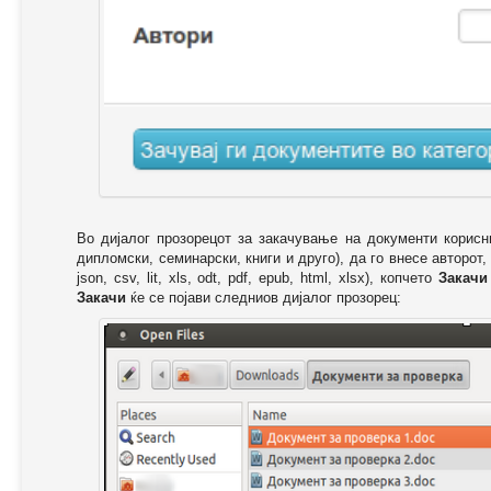
Во дијалог прозорецот за закачување на документи корисн
дипломски, семинарски, книги и друго), да го внесе авторот,
json, csv, lit, xls, odt, pdf, epub, html, xlsx), копчето
Закачи
Закачи
ќе се појави следниов дијалог прозорец: