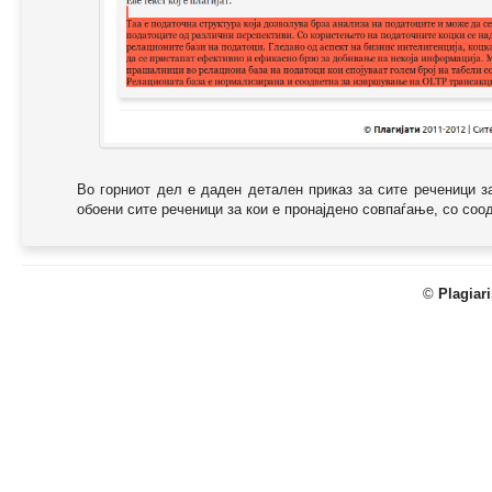
Во горниот дел е даден детален приказ за сите реченици з
обоени сите реченици за кои е пронајдено совпаѓање, со соодв
©
Plagiar