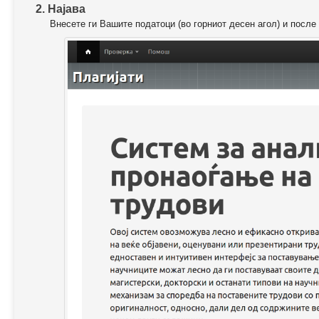
2. Најава
Внесете ги Вашите податоци (во горниот десен агол) и после 