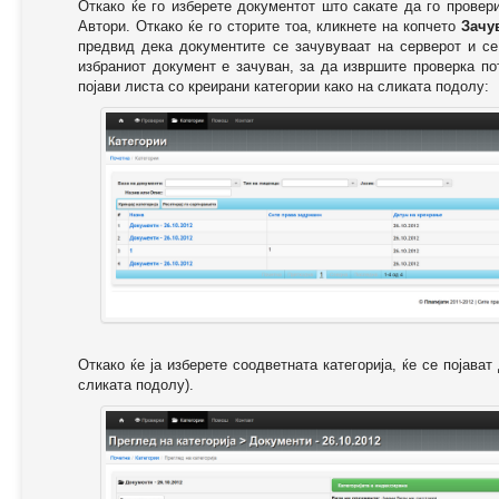
Откако ќе го изберете документот што сакате да го провер
Автори. Откако ќе го сторите тоа, кликнете на копчето
Зачу
предвид дека документите се зачувуваат на серверот и се
избраниот документ е зачуван, за да извршите проверка п
појави листа со креирани категории како на сликата подолу:
Откако ќе ја изберете соодветната категорија, ќе се појава
сликата подолу).