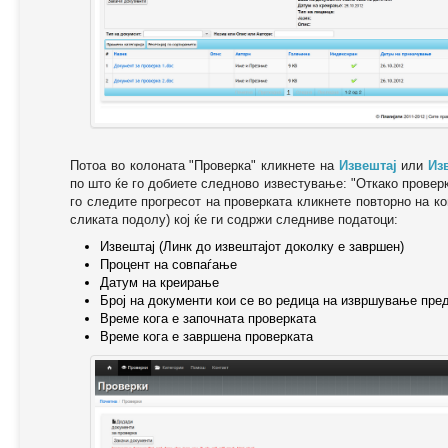
Потоа во колоната "Проверка" кликнете на
Извештај
или
Из
по што ќе го добиете следново известување: "Oткако провер
го следите прогресот на проверката кликнете повторно на ко
сликата подолу) кој ќе ги содржи следниве податоци:
Извештај (Линк до извештајот доколку е завршен)
Процент на совпаѓање
Датум на креирање
Број на документи кои се во редица на извршување пре
Време кога е започната проверката
Време кога е завршена проверката