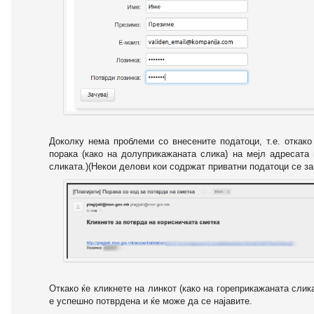
Доколку нема проблеми со внесените податоци, т.е. откак
порака (како на долуприкажаната слика) на мејл адресата
сликата.)(Некои делови кои содржат приватни податоци се за
Откако ќе кликнете на линкот (како на гореприкажаната слик
е успешно потврдена и ќе може да се најавите.