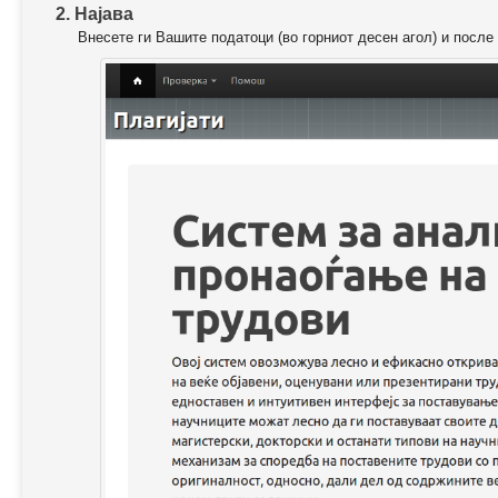
2. Најава
Внесете ги Вашите податоци (во горниот десен агол) и после 