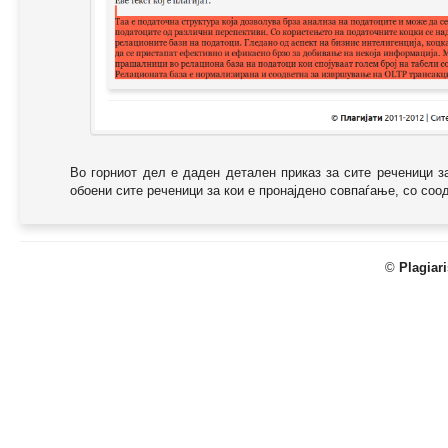
Во горниот дел е даден детален приказ за сите реченици з
обоени сите реченици за кои е пронајдено совпаѓање, со соодв
©
Plagiar