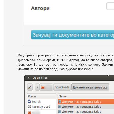
Во дијалог прозорецот за закачување на документи корисн
дипломски, семинарски, книги и друго), да го внесе авторот,
json, csv, lit, xls, odt, pdf, epub, html, xlsx), копчето
Закачи
Закачи
ќе се појави следниов дијалог прозорец: