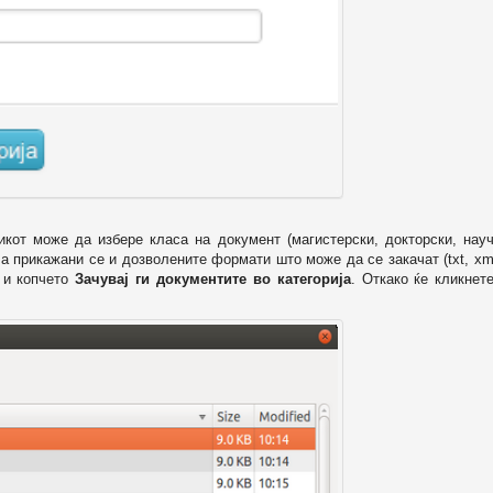
икот може да избере класа на документ (магистерски, докторски, науч
 а прикажани се и дозволените формати што може да се закачат (txt, xml
и копчето
Зачувај ги документите во категорија
. Откако ќе кликнет