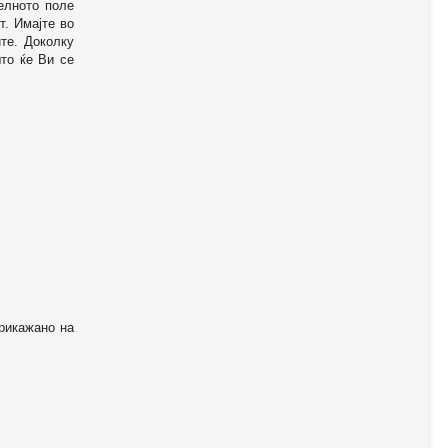
телното поле
т. Имајте во
те. Доколку
то ќе Ви се
прикажано на