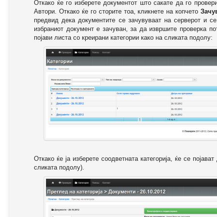
Откако ќе го изберете документот што сакате да го провер
Автори. Откако ќе го сторите тоа, кликнете на копчето
Зачу
предвид дека документите се зачувуваат на серверот и се
избраниот документ е зачуван, за да извршите проверка п
појави листа со креирани категории како на сликата подолу:
Откако ќе ја изберете соодветната категорија, ќе се појава
сликата подолу).