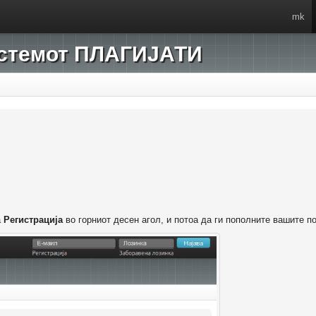
mk
системот ПЛАГИЈАТИ
а
Регистрација
во горниот десен агол, и потоа да ги пополните вашите п