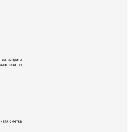
 ви испрати
амаглени на
чката сметка