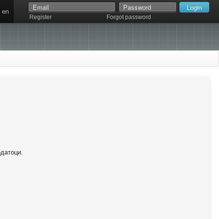
en
Register
Forgot password
одатоци.