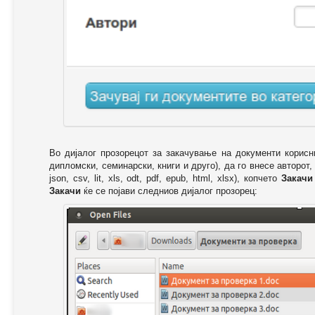
Во дијалог прозорецот за закачување на документи корисн
дипломски, семинарски, книги и друго), да го внесе авторот,
json, csv, lit, xls, odt, pdf, epub, html, xlsx), копчето
Закачи
Закачи
ќе се појави следниов дијалог прозорец: