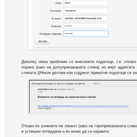
Доколку нема проблеми со внесените податоци, т.е. откак
порака (како на долуприкажаната слика) на мејл адресата
сликата.)(Некои делови кои содржат приватни податоци се за
Откако ќе кликнете на линкот (како на гореприкажаната слик
е успешно потврдена и ќе може да се најавите.