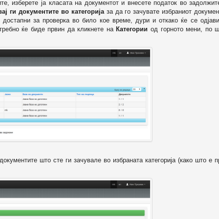
ите, изберете ја класата на документот и внесете податок во задолжи
вај ги документите во категорија
за да го зачувате избраниот докумен
 достапни за проверка во било кое време, дури и откако ќе се одјави
отребно ќе биде првин да кликнете на
Категории
од горното мени, по ш
т документите што сте ги зачувале во избраната категорија (како што е 