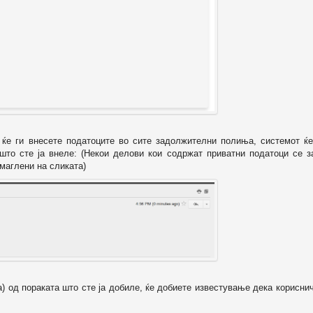
о ќе ги внесете податоците во сите задолжителни полиња, системот ќе
 што сте ја внеле: (Некои делови кои содржат приватни податоци се з
маглени на сликата)
а) од пораката што сте ја добиле, ќе добиете известување дека корисни