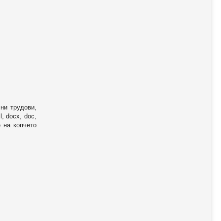
ни трудови,
, docx, doc,
е на копчето