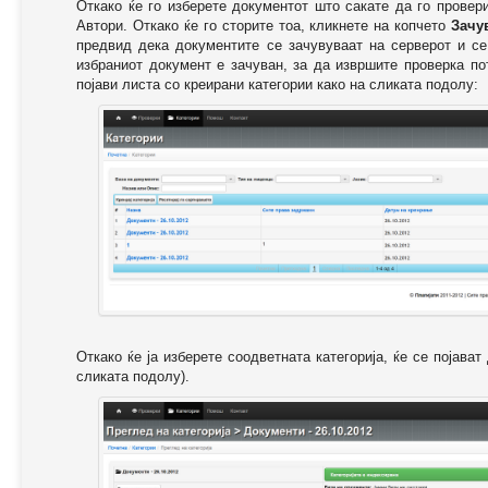
Откако ќе го изберете документот што сакате да го провер
Автори. Откако ќе го сторите тоа, кликнете на копчето
Зачу
предвид дека документите се зачувуваат на серверот и се
избраниот документ е зачуван, за да извршите проверка п
појави листа со креирани категории како на сликата подолу:
Откако ќе ја изберете соодветната категорија, ќе се појава
сликата подолу).