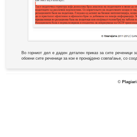
Во горниот дел е даден детален приказ за сите реченици з
обоени сите реченици за кои е пронајдено совпаѓање, со соодв
©
Plagiar