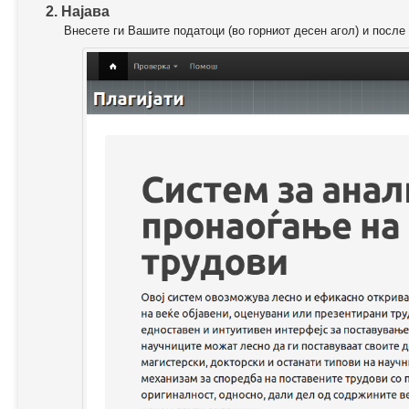
2. Најава
Внесете ги Вашите податоци (во горниот десен агол) и после 