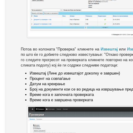
Потоа во колоната "Проверка" кликнете на
Извештај
или
Из
по што ќе го добиете следново известување: "Oткако провер
го следите прогресот на проверката кликнете повторно на ко
сликата подолу) кој ќе ги содржи следниве податоци:
Извештај (Линк до извештајот доколку е завршен)
Процент на совпаѓање
Датум на креирање
Број на документи кои се во редица на извршување пре
Време кога е започната проверката
Време кога е завршена проверката