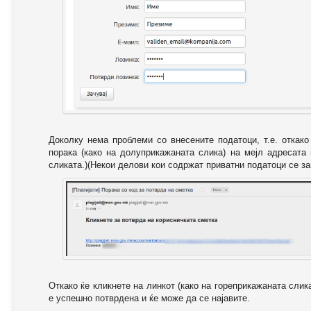
Доколку нема проблеми со внесените податоци, т.е. откак
порака (како на долуприкажаната слика) на мејл адресата
сликата.)(Некои делови кои содржат приватни податоци се за
Откако ќе кликнете на линкот (како на гореприкажаната слик
е успешно потврдена и ќе може да се најавите.