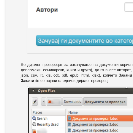
Во дијалог прозорецот за закачување на документи корисн
дипломски, семинарски, книги и друго), да го внесе авторот,
json, csv, lit, xls, odt, pdf, epub, html, xlsx), копчето
Закачи
Закачи
ќе се појави следниов дијалог прозорец: