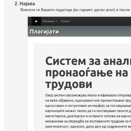
2. Најава
Внесете ги Вашите податоци (во горниот десен агол) и после 