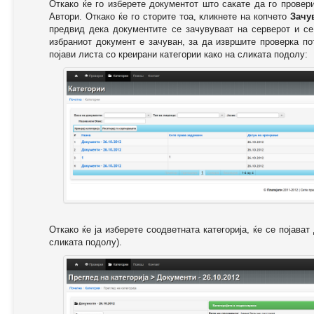
Откако ќе го изберете документот што сакате да го провер
Автори. Откако ќе го сторите тоа, кликнете на копчето
Зачу
предвид дека документите се зачувуваат на серверот и се
избраниот документ е зачуван, за да извршите проверка п
појави листа со креирани категории како на сликата подолу:
Откако ќе ја изберете соодветната категорија, ќе се појава
сликата подолу).