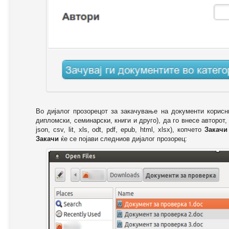
Во дијалог прозорецот за закачување на документи корисн
дипломски, семинарски, книги и друго), да го внесе авторот,
json, csv, lit, xls, odt, pdf, epub, html, xlsx), копчето
Закачи
Закачи
ќе се појави следниов дијалог прозорец: