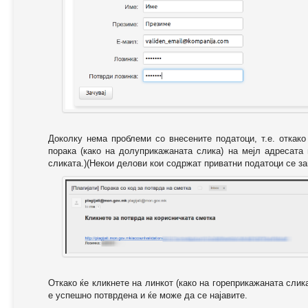
Доколку нема проблеми со внесените податоци, т.е. откак
порака (како на долуприкажаната слика) на мејл адресата
сликата.)(Некои делови кои содржат приватни податоци се за
Откако ќе кликнете на линкот (како на гореприкажаната слик
е успешно потврдена и ќе може да се најавите.