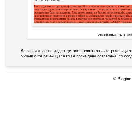
Во горниот дел е даден детален приказ за сите реченици з
обоени сите реченици за кои е пронајдено совпаѓање, со соодв
©
Plagiar