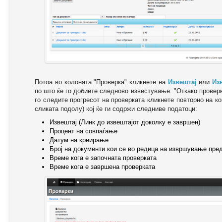
Потоа во колоната "Проверка" кликнете на
Извештај
или
Из
по што ќе го добиете следново известување: "Oткако провер
го следите прогресот на проверката кликнете повторно на ко
сликата подолу) кој ќе ги содржи следниве податоци:
Извештај (Линк до извештајот доколку е завршен)
Процент на совпаѓање
Датум на креирање
Број на документи кои се во редица на извршување пре
Време кога е започната проверката
Време кога е завршена проверката