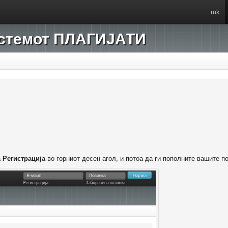
mk
системот ПЛАГИЈАТИ
а
Регистрација
во горниот десен агол, и потоа да ги пополните вашите п