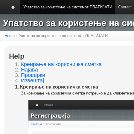
Упатство за користење на системот ПЛАГИЈАТИ
Contact
Упатство за користење на 
Home
/
Упатство за користење на системот ПЛАГИЈАТИ
Help
1.
Креирање на корисничка сметка
2.
Најава
3.
Проверки
4.
Извештај
1. Креирање на корисничка сметка
За креирање на корисничка сметка потребно е да кликнете н