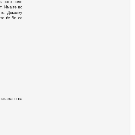
телното поле
т. Имајте во
те. Доколку
то ќе Ви се
прикажано на