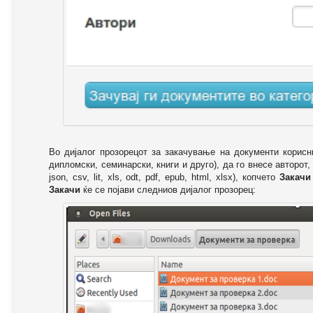
Во дијалог прозорецот за закачување на документи корисн
дипломски, семинарски, книги и друго), да го внесе авторот,
json, csv, lit, xls, odt, pdf, epub, html, xlsx), копчето
Закачи
Закачи
ќе се појави следниов дијалог прозорец: