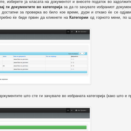
ите, изберете ја класата на документот и внесете податок во задолжи
вај ги документите во категорија
за да го зачувате избраниот докумен
 достапни за проверка во било кое време, дури и откако ќе се одјави
отребно ќе биде првин да кликнете на
Категории
од горното мени, по ш
т документите што сте ги зачувале во избраната категорија (како што е 