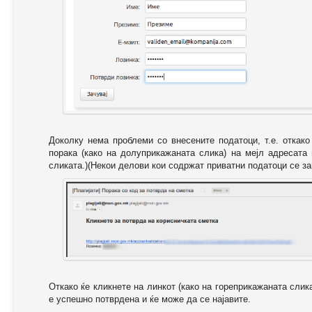
Доколку нема проблеми со внесените податоци, т.е. откак
порака (како на долуприкажаната слика) на мејл адресата
сликата.)(Некои делови кои содржат приватни податоци се за
Откако ќе кликнете на линкот (како на гореприкажаната слик
е успешно потврдена и ќе може да се најавите.