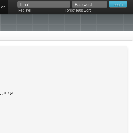
en
Register
Forgot password
одатоци.