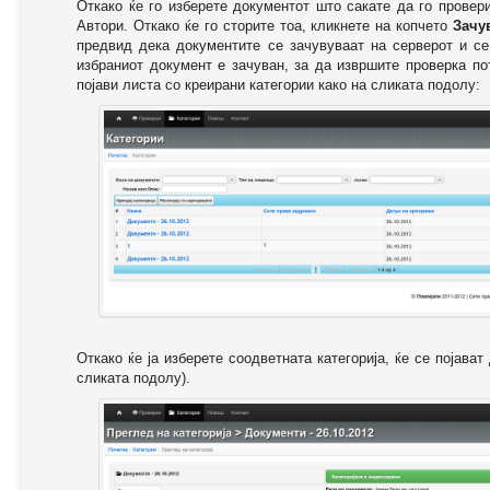
Откако ќе го изберете документот што сакате да го провер
Автори. Откако ќе го сторите тоа, кликнете на копчето
Зачу
предвид дека документите се зачувуваат на серверот и се
избраниот документ е зачуван, за да извршите проверка п
појави листа со креирани категории како на сликата подолу:
Откако ќе ја изберете соодветната категорија, ќе се појава
сликата подолу).