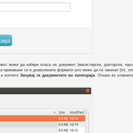
икот може да избере класа на документ (магистерски, докторски, науч
 а прикажани се и дозволените формати што може да се закачат (txt, xml
и копчето
Зачувај ги документите во категорија
. Откако ќе кликнет