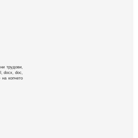
ни трудови,
, docx, doc,
е на копчето