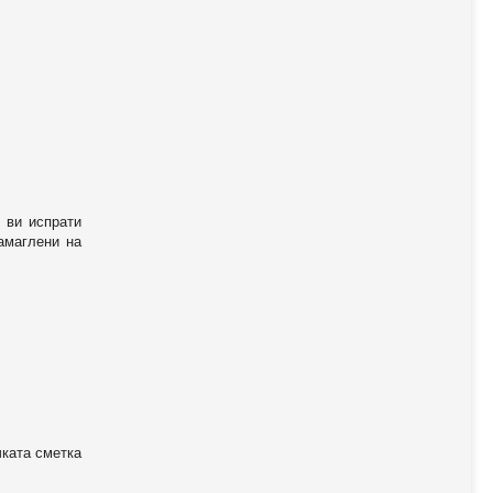
 ви испрати
амаглени на
чката сметка