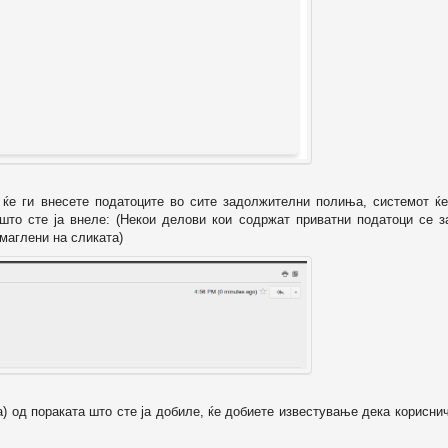
о ќе ги внесете податоците во сите задолжителни полиња, системот ќе
 што сте ја внеле: (Некои делови кои содржат приватни податоци се з
маглени на сликата)
а) од пораката што сте ја добиле, ќе добиете известување дека корисни