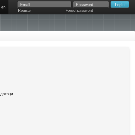
en
Register
Forgot password
одатоци.