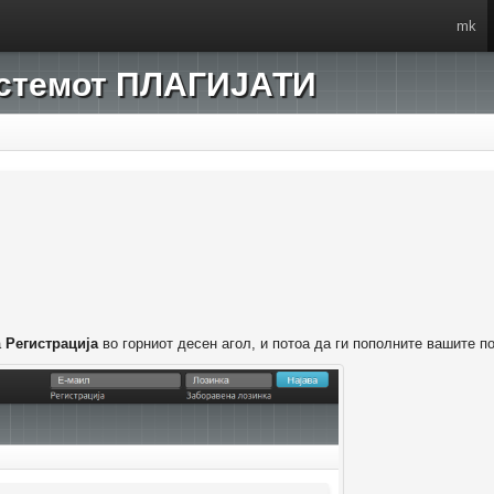
mk
системот ПЛАГИЈАТИ
а
Регистрација
во горниот десен агол, и потоа да ги пополните вашите п