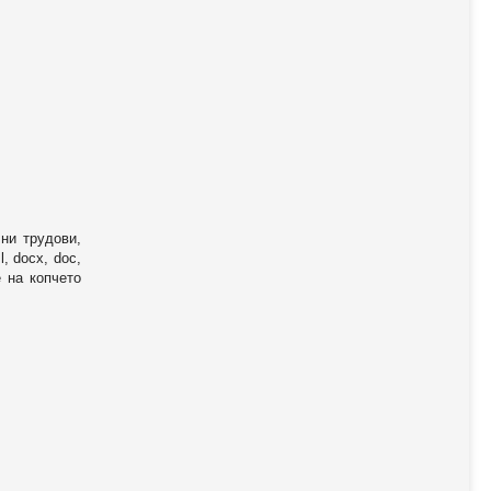
ни трудови,
, docx, doc,
е на копчето