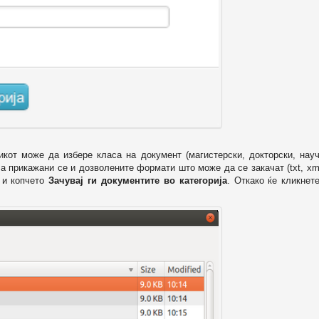
икот може да избере класа на документ (магистерски, докторски, науч
 а прикажани се и дозволените формати што може да се закачат (txt, xml
и копчето
Зачувај ги документите во категорија
. Откако ќе кликнет