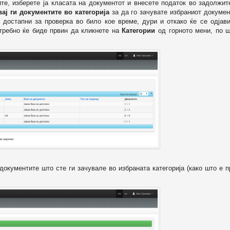
ите, изберете ја класата на документот и внесете податок во задолжи
вај ги документите во категорија
за да го зачувате избраниот докумен
 достапни за проверка во било кое време, дури и откако ќе се одјави
отребно ќе биде првин да кликнете на
Категории
од горното мени, по ш
т документите што сте ги зачувале во избраната категорија (како што е 