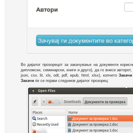
Во дијалог прозорецот за закачување на документи корисн
дипломски, семинарски, книги и друго), да го внесе авторот,
json, csv, lit, xls, odt, pdf, epub, html, xlsx), копчето
Закачи
Закачи
ќе се појави следниов дијалог прозорец: