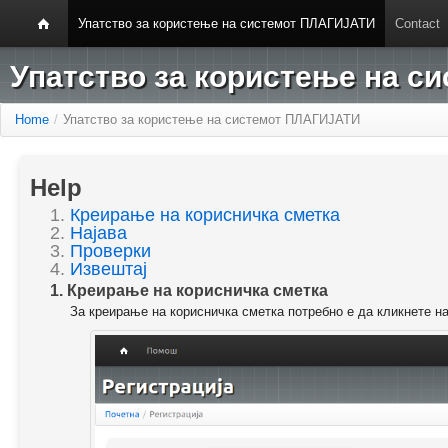
Упатство за користење на системот ПЛАГИЈАТИ
Contact
Упатство за користење на 
Home
/
Упатство за користење на системот ПЛАГИЈАТИ
Help
1.
Креирање на корисничка сметка
2.
Најава
3.
Проверки
4.
Извештај
1. Креирање на корисничка сметка
За креирање на корисничка сметка потребно е да кликнете н