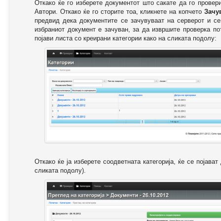
Откако ќе го изберете документот што сакате да го провер
Автори. Откако ќе го сторите тоа, кликнете на копчето
Зачу
предвид дека документите се зачувуваат на серверот и се
избраниот документ е зачуван, за да извршите проверка п
појави листа со креирани категории како на сликата подолу:
Откако ќе ја изберете соодветната категорија, ќе се појава
сликата подолу).