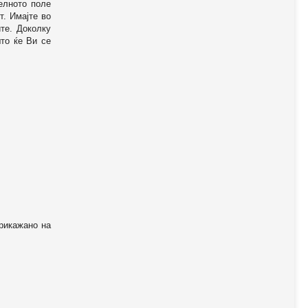
телното поле
т. Имајте во
те. Доколку
то ќе Ви се
прикажано на