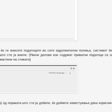
о ќе ги внесете податоците во сите задолжителни полиња, системот ќе
 што сте ја внеле: (Некои делови кои содржат приватни податоци се з
маглени на сликата)
а) од пораката што сте ја добиле, ќе добиете известување дека корисни