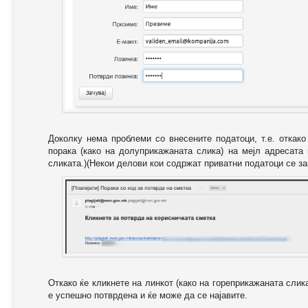
Доколку нема проблеми со внесените податоци, т.е. откак
порака (како на долуприкажаната слика) на мејл адресата
сликата.)(Некои делови кои содржат приватни податоци се за
Откако ќе кликнете на линкот (како на гореприкажаната слик
е успешно потврдена и ќе може да се најавите.