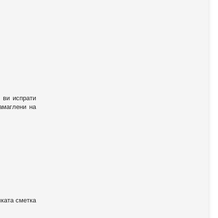
 ви испрати
амаглени на
чката сметка