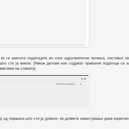
о ќе ги внесете податоците во сите задолжителни полиња, системот ќе
 што сте ја внеле: (Некои делови кои содржат приватни податоци се з
маглени на сликата)
а) од пораката што сте ја добиле, ќе добиете известување дека корисни