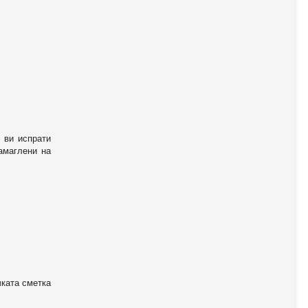
 ви испрати
амаглени на
чката сметка