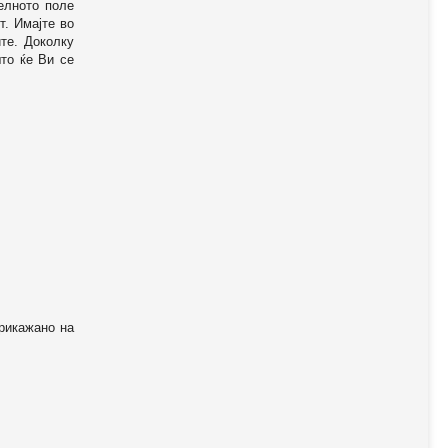
телното поле
т. Имајте во
те. Доколку
то ќе Ви се
прикажано на