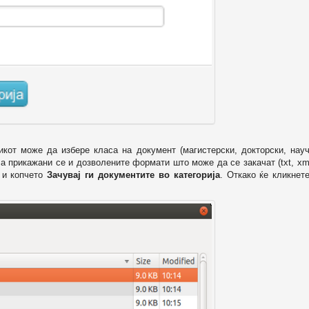
икот може да избере класа на документ (магистерски, докторски, науч
 а прикажани се и дозволените формати што може да се закачат (txt, xml
и копчето
Зачувај ги документите во категорија
. Откако ќе кликнет