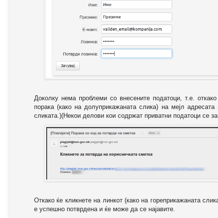
Доколку нема проблеми со внесените податоци, т.е. откак
порака (како на долуприкажаната слика) на мејл адресата
сликата.)(Некои делови кои содржат приватни податоци се за
Откако ќе кликнете на линкот (како на гореприкажаната слик
е успешно потврдена и ќе може да се најавите.