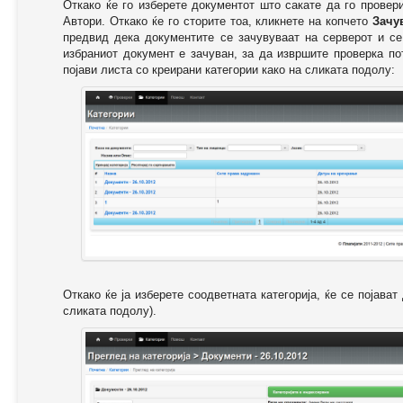
Откако ќе го изберете документот што сакате да го провер
Автори. Откако ќе го сторите тоа, кликнете на копчето
Зачу
предвид дека документите се зачувуваат на серверот и се
избраниот документ е зачуван, за да извршите проверка п
појави листа со креирани категории како на сликата подолу:
Откако ќе ја изберете соодветната категорија, ќе се појава
сликата подолу).