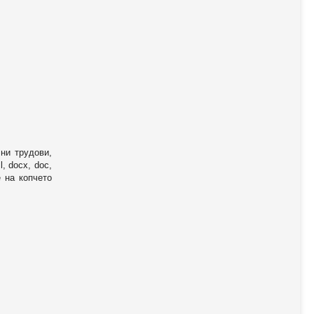
ни трудови,
, docx, doc,
е на копчето