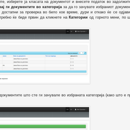
ите, изберете ја класата на документот и внесете податок во задолжи
вај ги документите во категорија
за да го зачувате избраниот докумен
 достапни за проверка во било кое време, дури и откако ќе се одјави
отребно ќе биде првин да кликнете на
Категории
од горното мени, по ш
т документите што сте ги зачувале во избраната категорија (како што е 