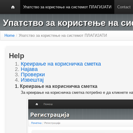
Упатство за користење на системот ПЛАГИЈАТИ
Contact
Упатство за користење на 
Home
/
Упатство за користење на системот ПЛАГИЈАТИ
Help
1.
Креирање на корисничка сметка
2.
Најава
3.
Проверки
4.
Извештај
1. Креирање на корисничка сметка
За креирање на корисничка сметка потребно е да кликнете н