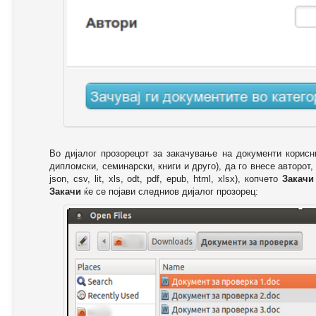
Во дијалог прозорецот за закачување на документи корисн
дипломски, семинарски, книги и друго), да го внесе авторот,
json, csv, lit, xls, odt, pdf, epub, html, xlsx), копчето
Закачи
Закачи
ќе се појави следниов дијалог прозорец: