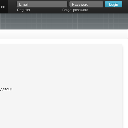
en
Register
Forgot password
одатоци.