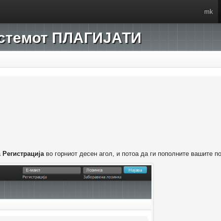
mk
системот ПЛАГИЈАТИ
а
Регистрација
во горниот десен агол, и потоа да ги пополните вашите п