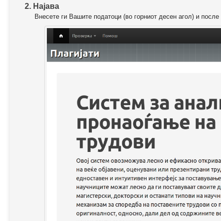
2. Најава
Внесете ги Вашите податоци (во горниот десен агол) и после 