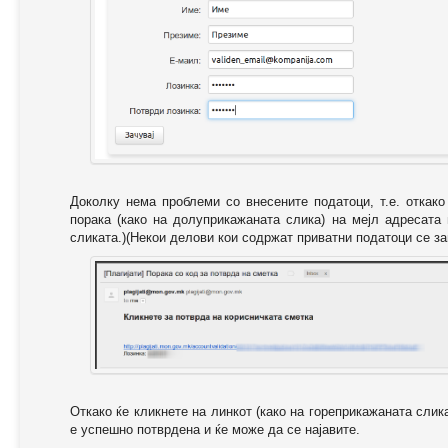
Доколку нема проблеми со внесените податоци, т.е. откак
порака (како на долуприкажаната слика) на мејл адресата
сликата.)(Некои делови кои содржат приватни податоци се за
Откако ќе кликнете на линкот (како на гореприкажаната слик
е успешно потврдена и ќе може да се најавите.