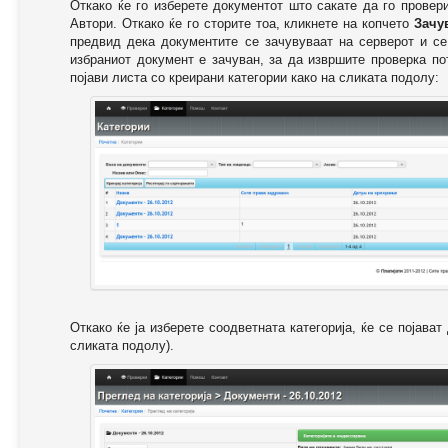
Откако ќе го изберете документот што сакате да го провер
Автори. Откако ќе го сторите тоа, кликнете на копчето
Зачу
предвид дека документите се зачувуваат на серверот и се
избраниот документ е зачуван, за да извршите проверка п
појави листа со креирани категории како на сликата подолу:
Откако ќе ја изберете соодветната категорија, ќе се појава
сликата подолу).