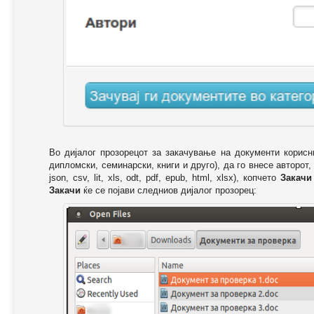
Во дијалог прозорецот за закачување на документи корисн
дипломски, семинарски, книги и друго), да го внесе авторот,
json, csv, lit, xls, odt, pdf, epub, html, xlsx), копчето
Закачи
Закачи
ќе се појави следниов дијалог прозорец: