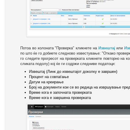
Потоа во колоната "Проверка" кликнете на
Извештај
или
Из
по што ќе го добиете следново известување: "Oткако провер
го следите прогресот на проверката кликнете повторно на ко
сликата подолу) кој ќе ги содржи следниве податоци:
Извештај (Линк до извештајот доколку е завршен)
Процент на совпаѓање
Датум на креирање
Број на документи кои се во редица на извршување пре
Време кога е започната проверката
Време кога е завршена проверката