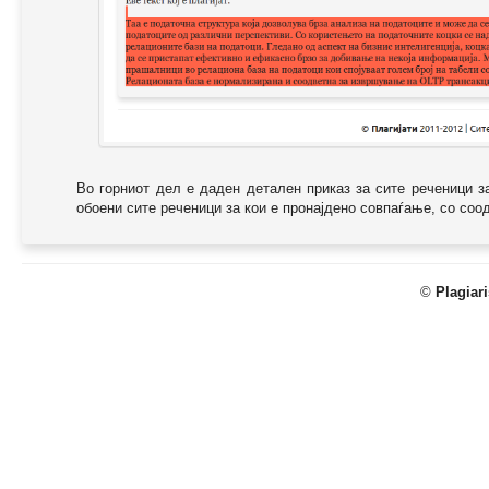
Во горниот дел е даден детален приказ за сите реченици з
обоени сите реченици за кои е пронајдено совпаѓање, со соодв
©
Plagiar