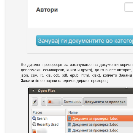
Во дијалог прозорецот за закачување на документи корисн
дипломски, семинарски, книги и друго), да го внесе авторот,
json, csv, lit, xls, odt, pdf, epub, html, xlsx), копчето
Закачи
Закачи
ќе се појави следниов дијалог прозорец: