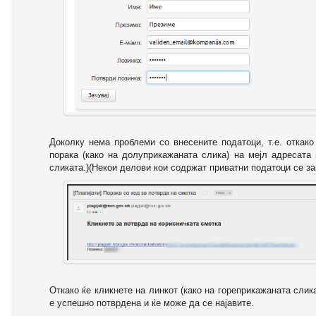
Доколку нема проблеми со внесените податоци, т.е. откак
порака (како на долуприкажаната слика) на мејл адресата
сликата.)(Некои делови кои содржат приватни податоци се за
Откако ќе кликнете на линкот (како на гореприкажаната слик
е успешно потврдена и ќе може да се најавите.