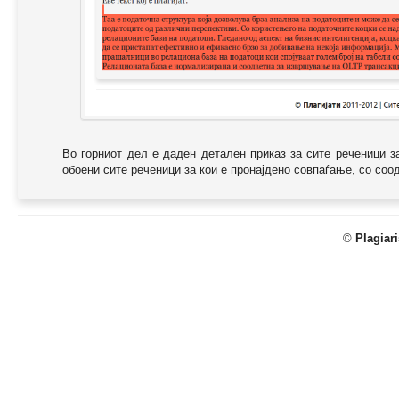
Во горниот дел е даден детален приказ за сите реченици з
обоени сите реченици за кои е пронајдено совпаѓање, со соодв
©
Plagiar