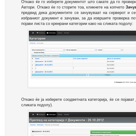
Откако ќе го изберете документот што сакате да го провер
Автори. Откако ќе го сторите тоа, кликнете на копчето
Зачу
предвид дека документите се зачувуваат на серверот и се
избраниот документ е зачуван, за да извршите проверка п
појави листа со креирани категории како на сликата подолу:
Откако ќе ја изберете соодветната категорија, ќе се појава
сликата подолу).