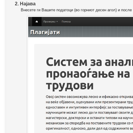
2. Најава
Внесете ги Вашите податоци (во горниот десен агол) и после 