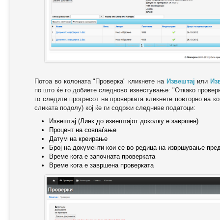
Потоа во колоната "Проверка" кликнете на
Извештај
или
Из
по што ќе го добиете следново известување: "Oткако провер
го следите прогресот на проверката кликнете повторно на ко
сликата подолу) кој ќе ги содржи следниве податоци:
Извештај (Линк до извештајот доколку е завршен)
Процент на совпаѓање
Датум на креирање
Број на документи кои се во редица на извршување пре
Време кога е започната проверката
Време кога е завршена проверката