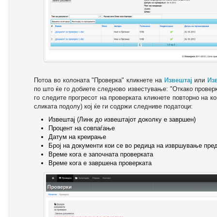
Потоа во колоната "Проверка" кликнете на
Извештај
или
Из
по што ќе го добиете следново известување: "Oткако провер
го следите прогресот на проверката кликнете повторно на ко
сликата подолу) кој ќе ги содржи следниве податоци:
Извештај (Линк до извештајот доколку е завршен)
Процент на совпаѓање
Датум на креирање
Број на документи кои се во редица на извршување пре
Време кога е започната проверката
Време кога е завршена проверката