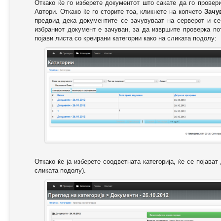
Откако ќе го изберете документот што сакате да го провер
Автори. Откако ќе го сторите тоа, кликнете на копчето
Зачу
предвид дека документите се зачувуваат на серверот и се
избраниот документ е зачуван, за да извршите проверка п
појави листа со креирани категории како на сликата подолу:
Откако ќе ја изберете соодветната категорија, ќе се појава
сликата подолу).