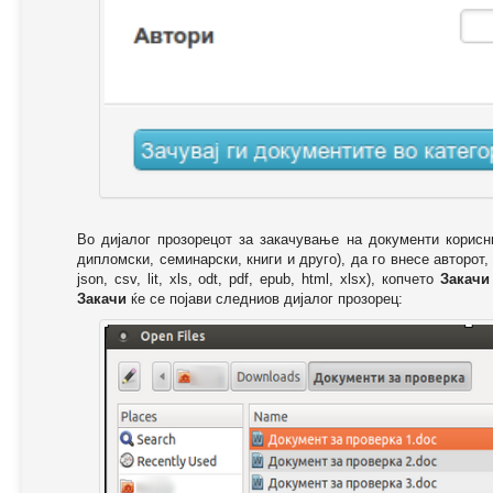
Во дијалог прозорецот за закачување на документи корисн
дипломски, семинарски, книги и друго), да го внесе авторот,
json, csv, lit, xls, odt, pdf, epub, html, xlsx), копчето
Закачи
Закачи
ќе се појави следниов дијалог прозорец: