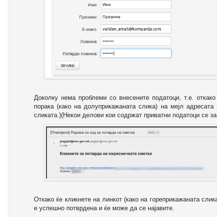
Доколку нема проблеми со внесените податоци, т.е. откак
порака (како на долуприкажаната слика) на мејл адресата
сликата.)(Некои делови кои содржат приватни податоци се за
Откако ќе кликнете на линкот (како на гореприкажаната слик
е успешно потврдена и ќе може да се најавите.