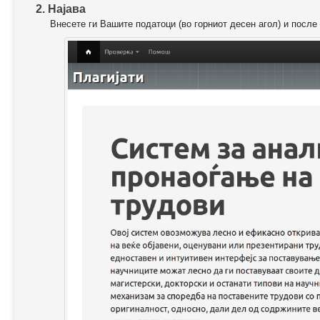
2. Најава
Внесете ги Вашите податоци (во горниот десен агол) и после 