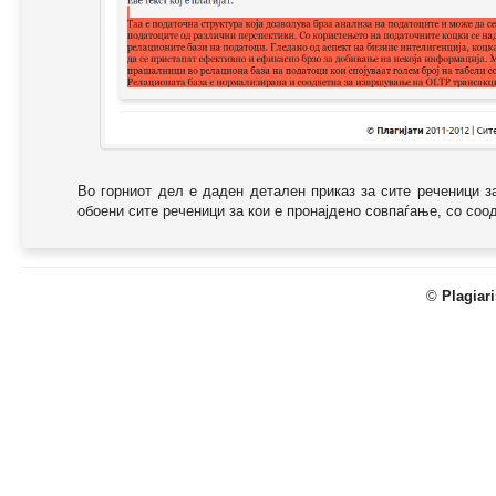
Во горниот дел е даден детален приказ за сите реченици з
обоени сите реченици за кои е пронајдено совпаѓање, со соодв
©
Plagiar