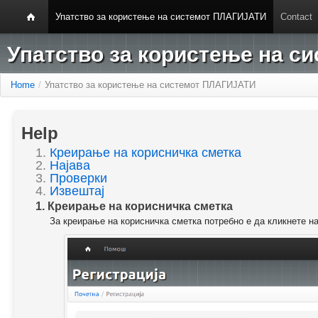
Упатство за користење на системот ПЛАГИЈАТИ
Contact
Упатство за користење на 
Home
/
Упатство за користење на системот ПЛАГИЈАТИ
Help
1.
Креирање на корисничка сметка
2.
Најава
3.
Проверки
4.
Извештај
1. Креирање на корисничка сметка
За креирање на корисничка сметка потребно е да кликнете н