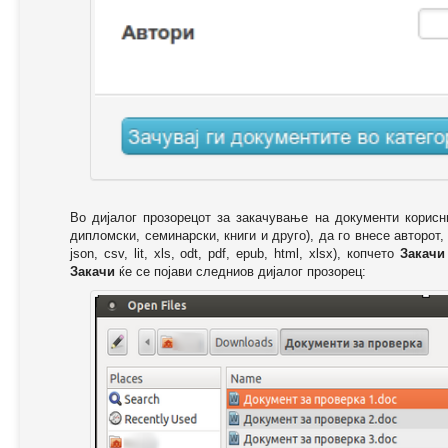
Во дијалог прозорецот за закачување на документи корисн
дипломски, семинарски, книги и друго), да го внесе авторот,
json, csv, lit, xls, odt, pdf, epub, html, xlsx), копчето
Закачи
Закачи
ќе се појави следниов дијалог прозорец: