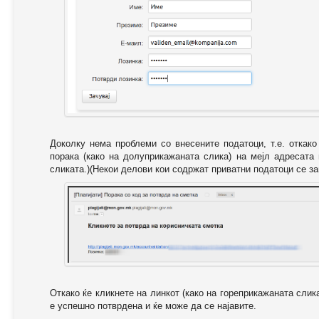
Доколку нема проблеми со внесените податоци, т.е. откак
порака (како на долуприкажаната слика) на мејл адресата
сликата.)(Некои делови кои содржат приватни податоци се за
Откако ќе кликнете на линкот (како на гореприкажаната слик
е успешно потврдена и ќе може да се најавите.