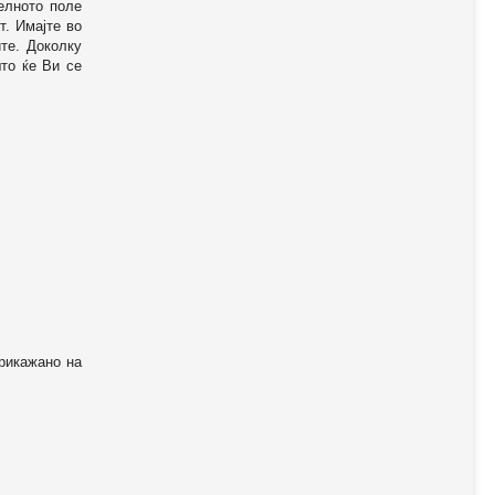
телното поле
т. Имајте во
те. Доколку
то ќе Ви се
прикажано на