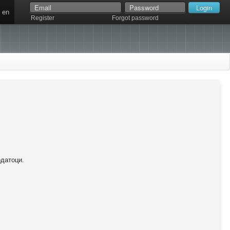
en
Register
Forgot password
одатоци.