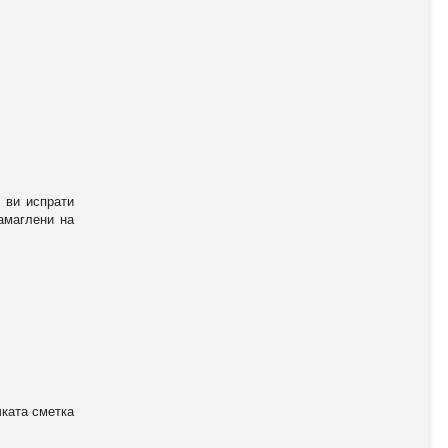
 ви испрати
амаглени на
чката сметка