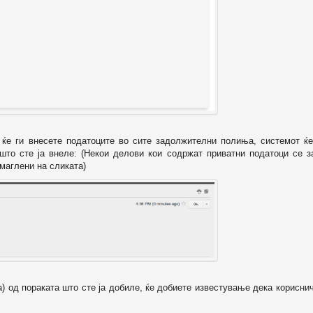
о ќе ги внесете податоците во сите задолжителни полиња, системот ќе
 што сте ја внеле: (Некои делови кои содржат приватни податоци се з
маглени на сликата)
а) од пораката што сте ја добиле, ќе добиете известување дека корисни