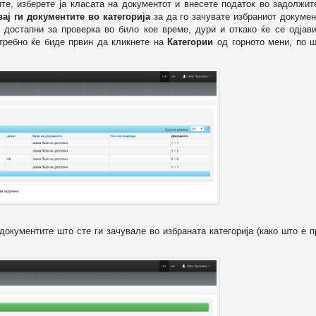
ите, изберете ја класата на документот и внесете податок во задолжи
вај ги документите во категорија
за да го зачувате избраниот докумен
 достапни за проверка во било кое време, дури и откако ќе се одјави
отребно ќе биде првин да кликнете на
Категории
од горното мени, по ш
т документите што сте ги зачувале во избраната категорија (како што е 