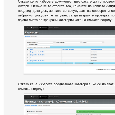
Откако ќе го изберете документот што сакате да го провер
Автори. Откако ќе го сторите тоа, кликнете на копчето
Зачу
предвид дека документите се зачувуваат на серверот и се
избраниот документ е зачуван, за да извршите проверка п
појави листа со креирани категории како на сликата подолу:
Откако ќе ја изберете соодветната категорија, ќе се појава
сликата подолу).