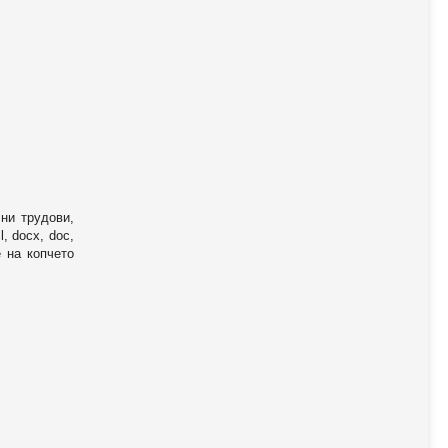
ни трудови,
, docx, doc,
е на копчето