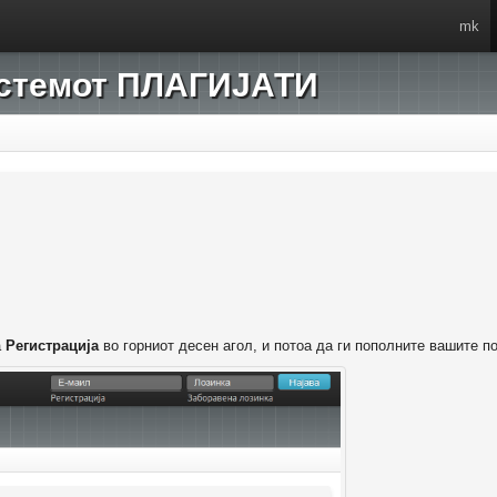
mk
системот ПЛАГИЈАТИ
а
Регистрација
во горниот десен агол, и потоа да ги пополните вашите п