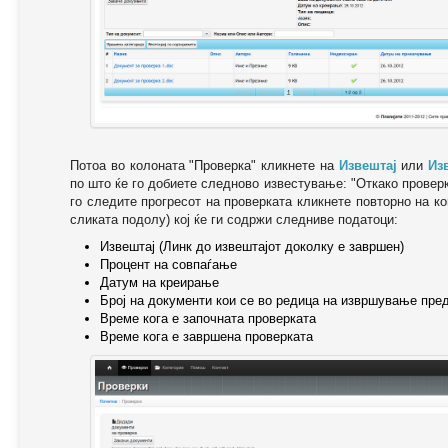
Потоа во колоната "Проверка" кликнете на
Извештај
или
Из
по што ќе го добиете следново известување: "Oткако провер
го следите прогресот на проверката кликнете повторно на ко
сликата подолу) кој ќе ги содржи следниве податоци:
Извештај (Линк до извештајот доколку е завршен)
Процент на совпаѓање
Датум на креирање
Број на документи кои се во редица на извршување пре
Време кога е започната проверката
Време кога е завршена проверката