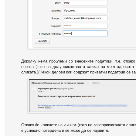
Доколку нема проблеми со внесените податоци, т.е. откак
порака (како на долуприкажаната слика) на мејл адресата
сликата.)(Некои делови кои содржат приватни податоци се за
Откако ќе кликнете на линкот (како на гореприкажаната слик
е успешно потврдена и ќе може да се најавите.