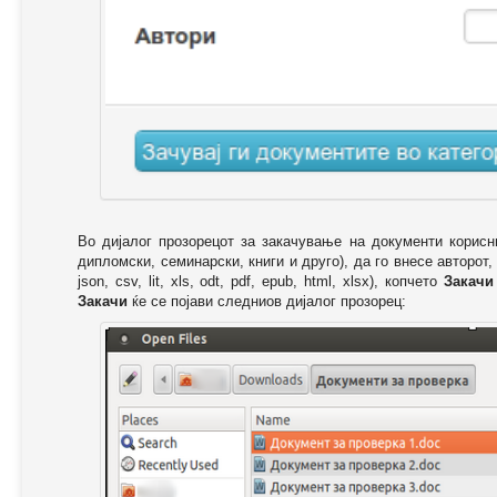
Во дијалог прозорецот за закачување на документи корисн
дипломски, семинарски, книги и друго), да го внесе авторот,
json, csv, lit, xls, odt, pdf, epub, html, xlsx), копчето
Закачи
Закачи
ќе се појави следниов дијалог прозорец: