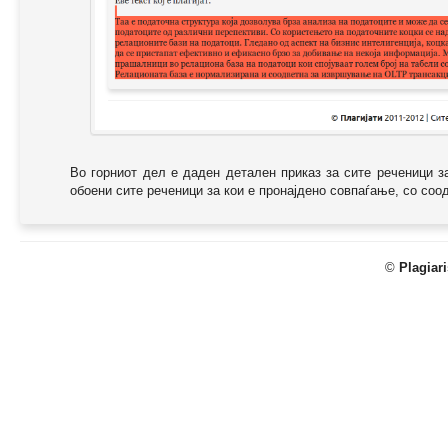
Во горниот дел е даден детален приказ за сите реченици з
обоени сите реченици за кои е пронајдено совпаѓање, со соодв
©
Plagiar