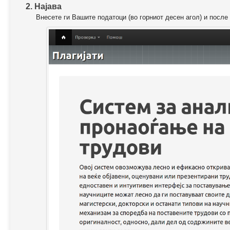
2. Најава
Внесете ги Вашите податоци (во горниот десен агол) и после 