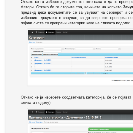
Откако ќе го изберете документот што сакате да го провер
Автори. Откако ќе го сторите тоа, кликнете на копчето
Зачу
предвид дека документите се зачувуваат на серверот и се
избраниот документ е зачуван, за да извршите проверка п
појави листа со креирани категории како на сликата подолу:
Откако ќе ја изберете соодветната категорија, ќе се појава
сликата подолу).