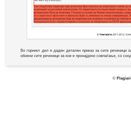
Во горниот дел е даден детален приказ за сите реченици з
обоени сите реченици за кои е пронајдено совпаѓање, со соодв
©
Plagiar