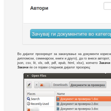
Во дијалог прозорецот за закачување на документи корисн
дипломски, семинарски, книги и друго), да го внесе авторот,
json, csv, lit, xls, odt, pdf, epub, html, xlsx), копчето
Закачи
Закачи
ќе се појави следниов дијалог прозорец: