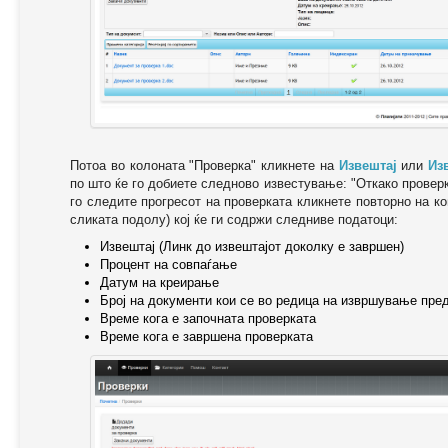
Потоа во колоната "Проверка" кликнете на
Извештај
или
Из
по што ќе го добиете следново известување: "Oткако провер
го следите прогресот на проверката кликнете повторно на ко
сликата подолу) кој ќе ги содржи следниве податоци:
Извештај (Линк до извештајот доколку е завршен)
Процент на совпаѓање
Датум на креирање
Број на документи кои се во редица на извршување пре
Време кога е започната проверката
Време кога е завршена проверката