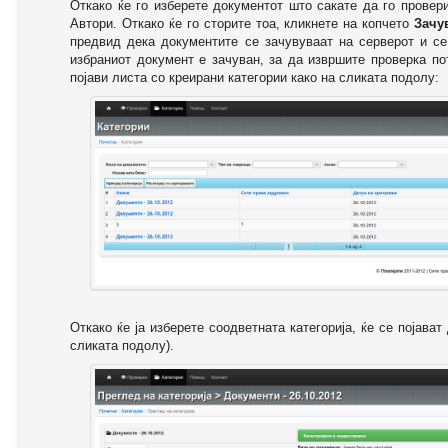
Откако ќе го изберете документот што сакате да го провер
Автори. Откако ќе го сторите тоа, кликнете на копчето
Зачу
предвид дека документите се зачувуваат на серверот и се
избраниот документ е зачуван, за да извршите проверка п
појави листа со креирани категории како на сликата подолу:
Откако ќе ја изберете соодветната категорија, ќе се појава
сликата подолу).