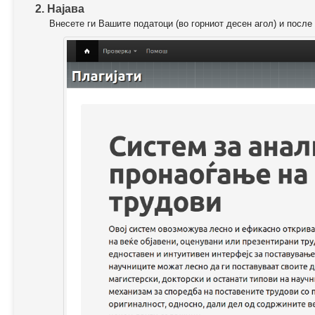
2. Најава
Внесете ги Вашите податоци (во горниот десен агол) и после 