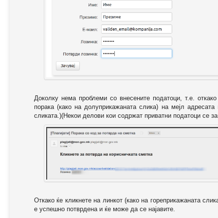
Доколку нема проблеми со внесените податоци, т.е. откак
порака (како на долуприкажаната слика) на мејл адресата
сликата.)(Некои делови кои содржат приватни податоци се за
Откако ќе кликнете на линкот (како на гореприкажаната слик
е успешно потврдена и ќе може да се најавите.