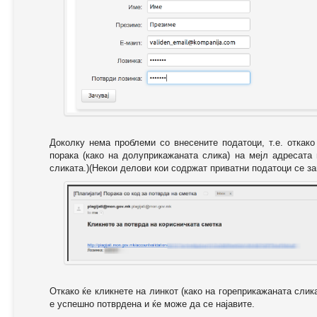
Доколку нема проблеми со внесените податоци, т.е. откак
порака (како на долуприкажаната слика) на мејл адресата
сликата.)(Некои делови кои содржат приватни податоци се за
Откако ќе кликнете на линкот (како на гореприкажаната слик
е успешно потврдена и ќе може да се најавите.