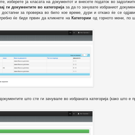
ите, изберете ја класата на документот и внесете податок во задолжи
вај ги документите во категорија
за да го зачувате избраниот докумен
 достапни за проверка во било кое време, дури и откако ќе се одјави
отребно ќе биде првин да кликнете на
Категории
од горното мени, по ш
т документите што сте ги зачувале во избраната категорија (како што е 