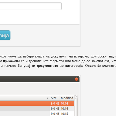
икот може да избере класа на документ (магистерски, докторски, науч
 а прикажани се и дозволените формати што може да се закачат (txt, xml
и копчето
Зачувај ги документите во категорија
. Откако ќе кликнет