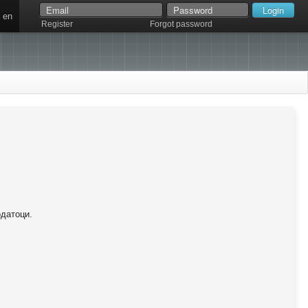
en
Register
Forgot password
одатоци.