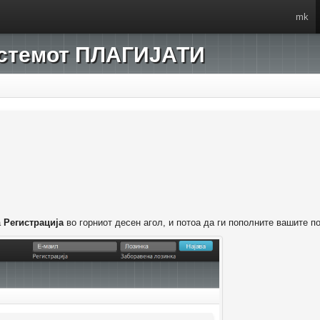
mk
системот ПЛАГИЈАТИ
а
Регистрација
во горниот десен агол, и потоа да ги пополните вашите п