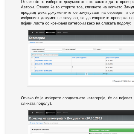
Откако ќе го изберете документот што сакате да го провер
Автори. Откако ќе го сторите тоа, кликнете на копчето
Зачу
предвид дека документите се зачувуваат на серверот и се
избраниот документ е зачуван, за да извршите проверка п
појави листа со креирани категории како на сликата подолу:
Откако ќе ја изберете соодветната категорија, ќе се појава
сликата подолу).