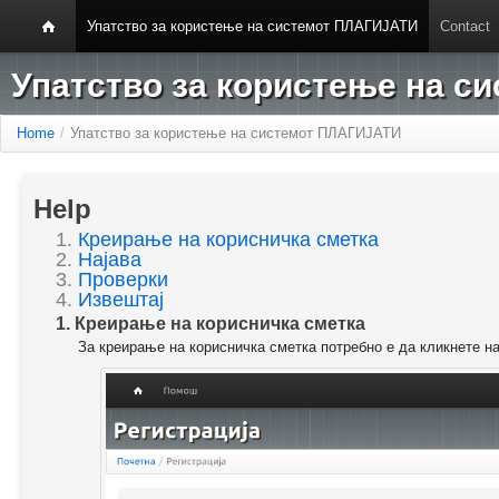
Упатство за користење на системот ПЛАГИЈАТИ
Contact
Упатство за користење на 
Home
/
Упатство за користење на системот ПЛАГИЈАТИ
Help
1.
Креирање на корисничка сметка
2.
Најава
3.
Проверки
4.
Извештај
1. Креирање на корисничка сметка
За креирање на корисничка сметка потребно е да кликнете н