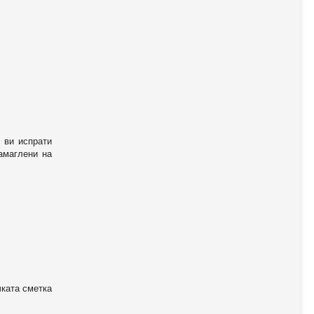
 ви испрати
амаглени на
чката сметка