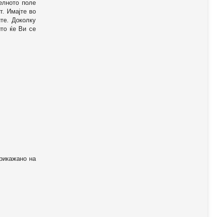
телното поле
т. Имајте во
те. Доколку
то ќе Ви се
прикажано на