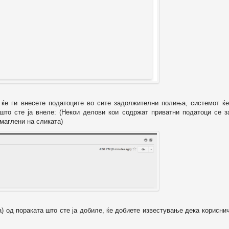
о ќе ги внесете податоците во сите задолжителни полиња, системот ќе
 што сте ја внеле: (Некои делови кои содржат приватни податоци се з
маглени на сликата)
а) од пораката што сте ја добиле, ќе добиете известување дека корисни