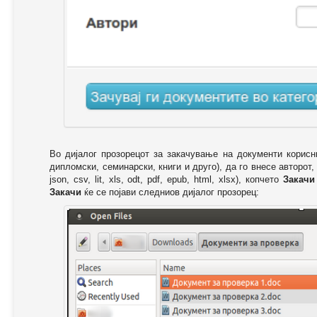
Во дијалог прозорецот за закачување на документи корисн
дипломски, семинарски, книги и друго), да го внесе авторот,
json, csv, lit, xls, odt, pdf, epub, html, xlsx), копчето
Закачи
Закачи
ќе се појави следниов дијалог прозорец: