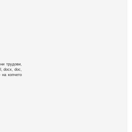
ни трудови,
, docx, doc,
е на копчето