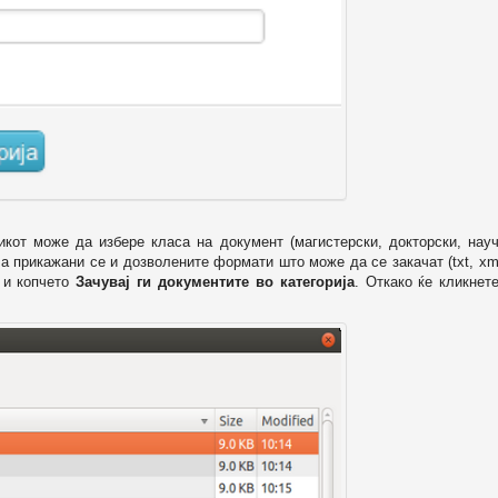
икот може да избере класа на документ (магистерски, докторски, науч
 а прикажани се и дозволените формати што може да се закачат (txt, xml
и копчето
Зачувај ги документите во категорија
. Откако ќе кликнет