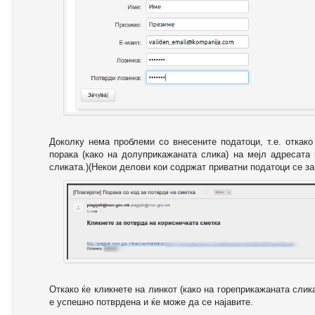
Доколку нема проблеми со внесените податоци, т.е. откак
порака (како на долуприкажаната слика) на мејл адресата
сликата.)(Некои делови кои содржат приватни податоци се за
Откако ќе кликнете на линкот (како на гореприкажаната слик
е успешно потврдена и ќе може да се најавите.