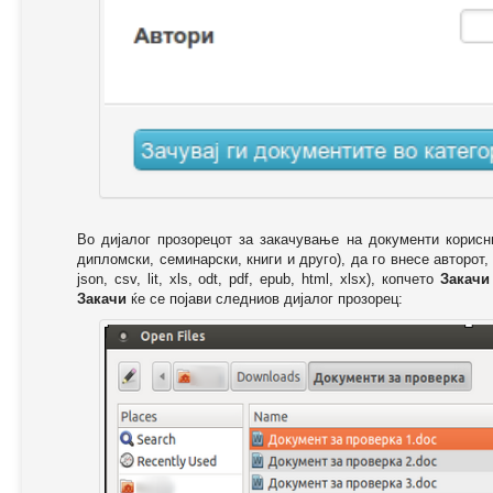
Во дијалог прозорецот за закачување на документи корисн
дипломски, семинарски, книги и друго), да го внесе авторот,
json, csv, lit, xls, odt, pdf, epub, html, xlsx), копчето
Закачи
Закачи
ќе се појави следниов дијалог прозорец: