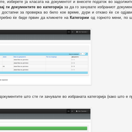
ите, изберете ја класата на документот и внесете податок во задолжи
вај ги документите во категорија
за да го зачувате избраниот докумен
 достапни за проверка во било кое време, дури и откако ќе се одјави
отребно ќе биде првин да кликнете на
Категории
од горното мени, по ш
т документите што сте ги зачувале во избраната категорија (како што е 