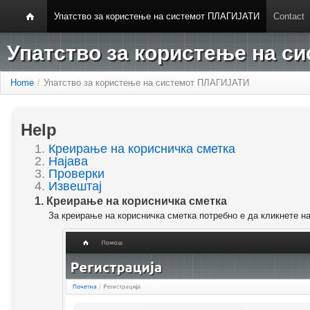
Упатство за користење на системот ПЛАГИЈАТИ
Contact
Упатство за користење на 
Home
/
Упатство за користење на системот ПЛАГИЈАТИ
Help
1.
Креирање на корисничка сметка
2.
Најава
3.
Проверки
4.
Извештај
1. Креирање на корисничка сметка
За креирање на корисничка сметка потребно е да кликнете н