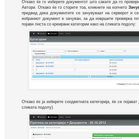
Откако ќе го изберете документот што сакате да го провер
Автори. Откако ќе го сторите тоа, кликнете на копчето
Зачу
предвид дека документите се зачувуваат на серверот и се
избраниот документ е зачуван, за да извршите проверка п
појави листа со креирани категории како на сликата подолу:
Откако ќе ја изберете соодветната категорија, ќе се појава
сликата подолу).