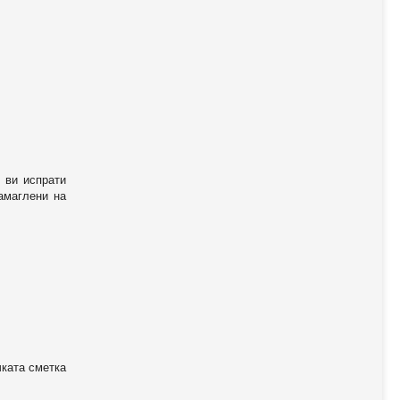
 ви испрати
амаглени на
чката сметка