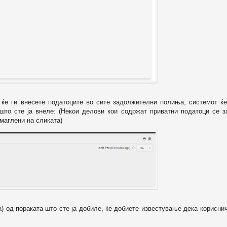
о ќе ги внесете податоците во сите задолжителни полиња, системот ќе
 што сте ја внеле: (Некои делови кои содржат приватни податоци се з
маглени на сликата)
а) од пораката што сте ја добиле, ќе добиете известување дека корисни