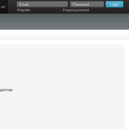
en
Register
Forgot password
одатоци.