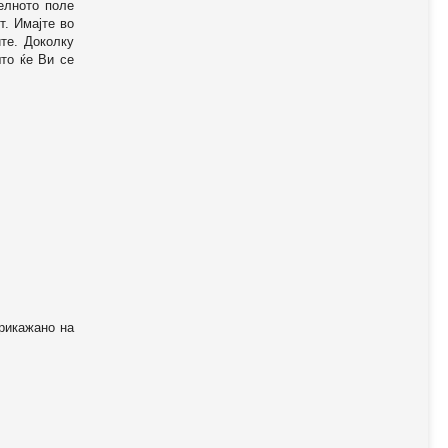
телното поле
т. Имајте во
те. Доколку
то ќе Ви се
прикажано на