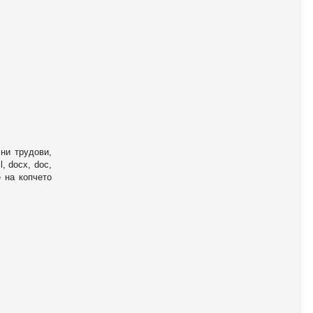
ни трудови,
, docx, doc,
е на копчето