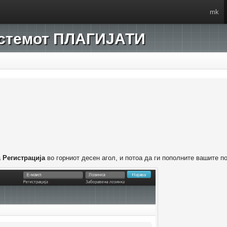
mk
системот ПЛАГИЈАТИ
а
Регистрација
во горниот десен агол, и потоа да ги пополните вашите п