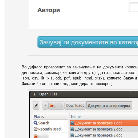
Во дијалог прозорецот за закачување на документи корисн
дипломски, семинарски, книги и друго), да го внесе авторот,
json, csv, lit, xls, odt, pdf, epub, html, xlsx), копчето
Закачи
Закачи
ќе се појави следниов дијалог прозорец: