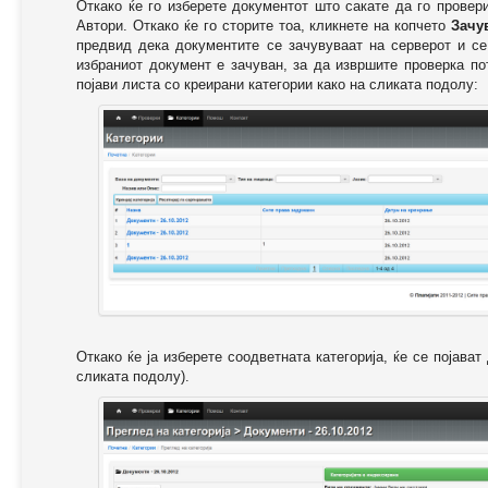
Откако ќе го изберете документот што сакате да го провер
Автори. Откако ќе го сторите тоа, кликнете на копчето
Зачу
предвид дека документите се зачувуваат на серверот и се
избраниот документ е зачуван, за да извршите проверка п
појави листа со креирани категории како на сликата подолу:
Откако ќе ја изберете соодветната категорија, ќе се појава
сликата подолу).