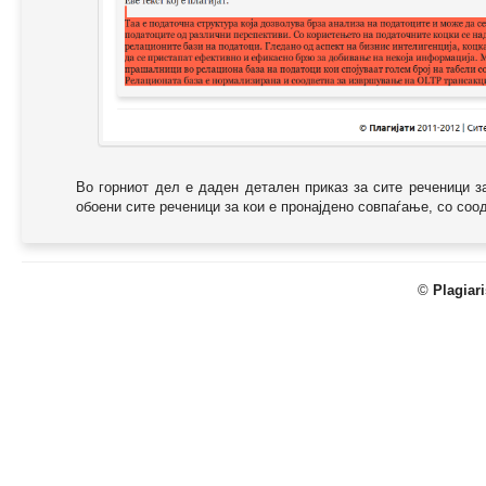
Во горниот дел е даден детален приказ за сите реченици з
обоени сите реченици за кои е пронајдено совпаѓање, со соодв
©
Plagiar