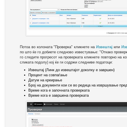
Потоа во колоната "Проверка" кликнете на
Извештај
или
Из
по што ќе го добиете следново известување: "Oткако провер
го следите прогресот на проверката кликнете повторно на ко
сликата подолу) кој ќе ги содржи следниве податоци:
Извештај (Линк до извештајот доколку е завршен)
Процент на совпаѓање
Датум на креирање
Број на документи кои се во редица на извршување пре
Време кога е започната проверката
Време кога е завршена проверката