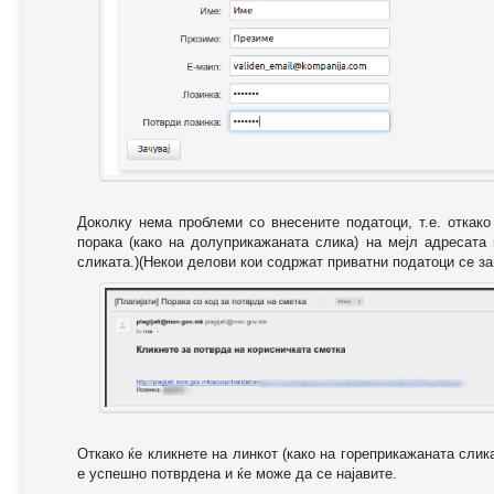
Доколку нема проблеми со внесените податоци, т.е. откак
порака (како на долуприкажаната слика) на мејл адресата
сликата.)(Некои делови кои содржат приватни податоци се за
Откако ќе кликнете на линкот (како на гореприкажаната слик
е успешно потврдена и ќе може да се најавите.