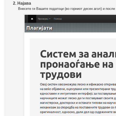
2. Најава
Внесете ги Вашите податоци (во горниот десен агол) и после 