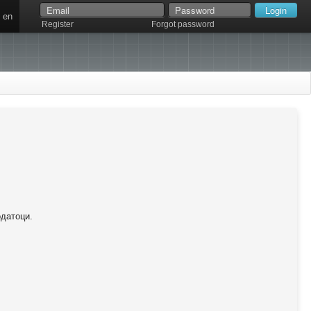
en
Register
Forgot password
одатоци.