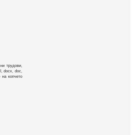
ни трудови,
, docx, doc,
е на копчето