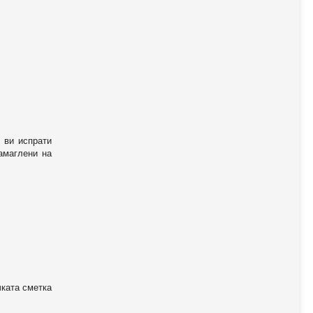
 ви испрати
амаглени на
чката сметка