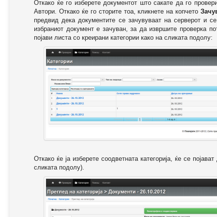
Откако ќе го изберете документот што сакате да го провер
Автори. Откако ќе го сторите тоа, кликнете на копчето
Зачу
предвид дека документите се зачувуваат на серверот и се
избраниот документ е зачуван, за да извршите проверка п
појави листа со креирани категории како на сликата подолу:
Откако ќе ја изберете соодветната категорија, ќе се појава
сликата подолу).