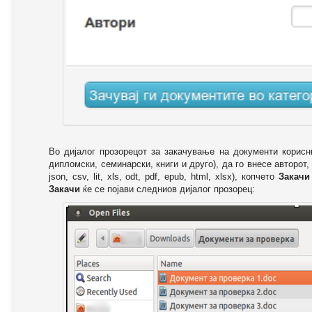
Во дијалог прозорецот за закачување на документи корисн
дипломски, семинарски, книги и друго), да го внесе авторот,
json, csv, lit, xls, odt, pdf, epub, html, xlsx), копчето
Закачи
Закачи
ќе се појави следниов дијалог прозорец: