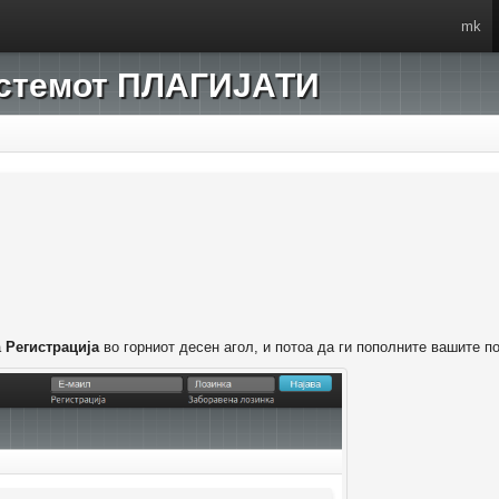
mk
системот ПЛАГИЈАТИ
а
Регистрација
во горниот десен агол, и потоа да ги пополните вашите п