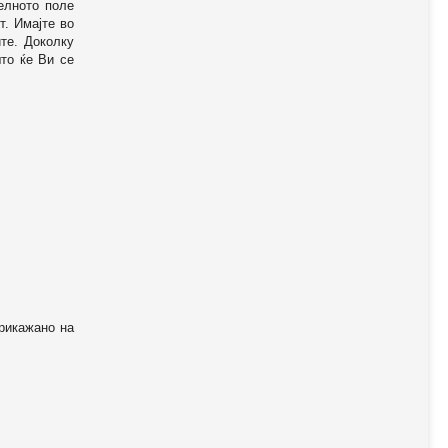
телното поле
т. Имајте во
те. Доколку
то ќе Ви се
прикажано на