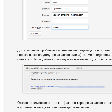
Доколку нема проблеми со внесените податоци, т.е. откак
порака (како на долуприкажаната слика) на мејл адресата
сликата.)(Некои делови кои содржат приватни податоци се за
Откако ќе кликнете на линкот (како на гореприкажаната слик
е успешно потврдена и ќе може да се најавите.