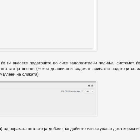
о ќе ги внесете податоците во сите задолжителни полиња, системот ќе
 што сте ја внеле: (Некои делови кои содржат приватни податоци се з
маглени на сликата)
а) од пораката што сте ја добиле, ќе добиете известување дека корисни