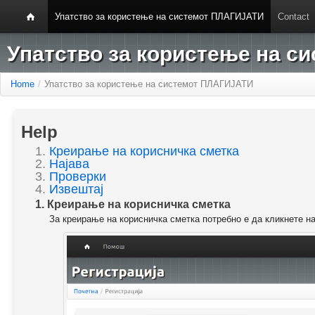
Упатство за користење на системот ПЛАГИЈАТИ
Contact
Упатство за користење на 
Home
/
Упатство за користење на системот ПЛАГИЈАТИ
Help
1.
Креирање на корисничка сметка
2.
Најава
3.
Проверки
4.
Извештај
1. Креирање на корисничка сметка
За креирање на корисничка сметка потребно е да кликнете н