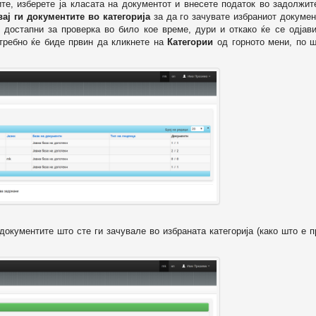
ите, изберете ја класата на документот и внесете податок во задолжи
вај ги документите во категорија
за да го зачувате избраниот докумен
 достапни за проверка во било кое време, дури и откако ќе се одјави
отребно ќе биде првин да кликнете на
Категории
од горното мени, по ш
т документите што сте ги зачувале во избраната категорија (како што е 