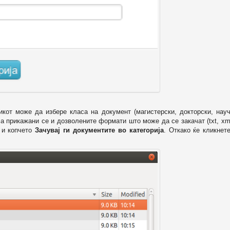
икот може да избере класа на документ (магистерски, докторски, науч
 а прикажани се и дозволените формати што може да се закачат (txt, xml
и копчето
Зачувај ги документите во категорија
. Откако ќе кликнет