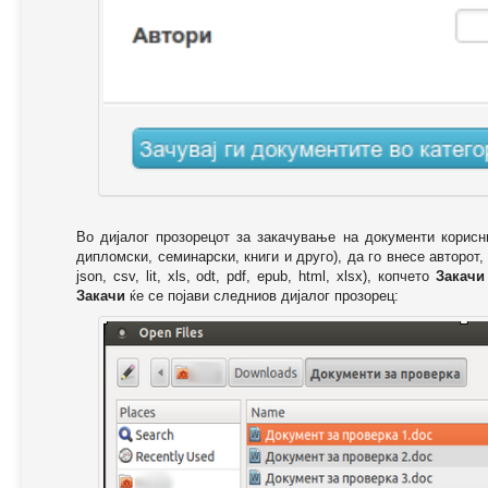
Во дијалог прозорецот за закачување на документи корисн
дипломски, семинарски, книги и друго), да го внесе авторот,
json, csv, lit, xls, odt, pdf, epub, html, xlsx), копчето
Закачи
Закачи
ќе се појави следниов дијалог прозорец: