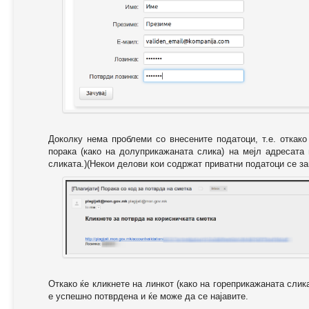
Доколку нема проблеми со внесените податоци, т.е. откак
порака (како на долуприкажаната слика) на мејл адресата
сликата.)(Некои делови кои содржат приватни податоци се за
Откако ќе кликнете на линкот (како на гореприкажаната слик
е успешно потврдена и ќе може да се најавите.