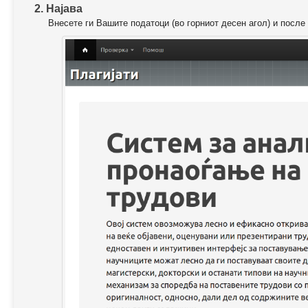
2. Најава
Внесете ги Вашите податоци (во горниот десен агол) и после 