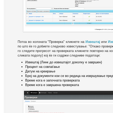
Потоа во колоната "Проверка" кликнете на
Извештај
или
Из
по што ќе го добиете следново известување: "Oткако провер
го следите прогресот на проверката кликнете повторно на ко
сликата подолу) кој ќе ги содржи следниве податоци:
Извештај (Линк до извештајот доколку е завршен)
Процент на совпаѓање
Датум на креирање
Број на документи кои се во редица на извршување пре
Време кога е започната проверката
Време кога е завршена проверката