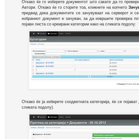
Откако ќе го изберете документот што сакате да го провер
Автори. Откако ќе го сторите тоа, кликнете на копчето
Зачу
предвид дека документите се зачувуваат на серверот и се
избраниот документ е зачуван, за да извршите проверка п
појави листа со креирани категории како на сликата подолу:
Откако ќе ја изберете соодветната категорија, ќе се појава
сликата подолу).