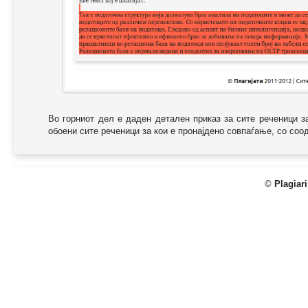
Во горниот дел е даден детален приказ за сите реченици з
обоени сите реченици за кои е пронајдено совпаѓање, со соодв
©
Plagiar