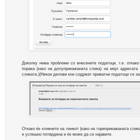
Доколку нема проблеми со внесените податоци, т.е. откак
порака (како на долуприкажаната слика) на мејл адресата
сликата.)(Некои делови кои содржат приватни податоци се за
Откако ќе кликнете на линкот (како на гореприкажаната слик
е успешно потврдена и ќе може да се најавите.