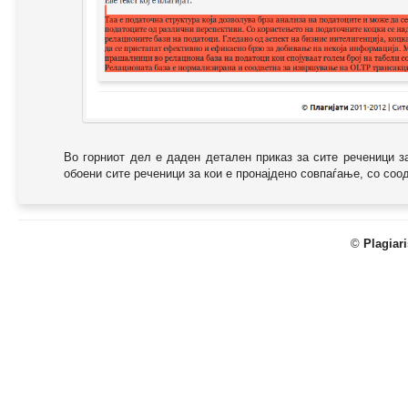
Во горниот дел е даден детален приказ за сите реченици з
обоени сите реченици за кои е пронајдено совпаѓање, со соодв
©
Plagiar