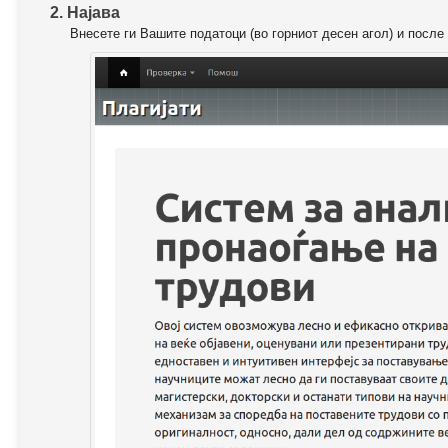
2. Најава
Внесете ги Вашите податоци (во горниот десен агол) и после 