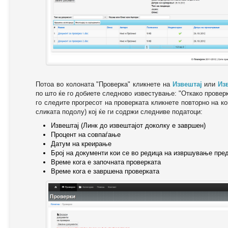
Потоа во колоната "Проверка" кликнете на
Извештај
или
Из
по што ќе го добиете следново известување: "Oткако провер
го следите прогресот на проверката кликнете повторно на ко
сликата подолу) кој ќе ги содржи следниве податоци:
Извештај (Линк до извештајот доколку е завршен)
Процент на совпаѓање
Датум на креирање
Број на документи кои се во редица на извршување пре
Време кога е започната проверката
Време кога е завршена проверката