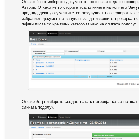
Откако ќе го изберете документот што сакате да го провер
Автори. Откако ќе го сторите тоа, кликнете на копчето
Зачу
предвид дека документите се зачувуваат на серверот и се
избраниот документ е зачуван, за да извршите проверка п
појави листа со креирани категории како на сликата подолу:
Откако ќе ја изберете соодветната категорија, ќе се појава
сликата подолу).