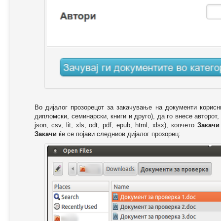
Во дијалог прозорецот за закачување на документи корисн
дипломски, семинарски, книги и друго), да го внесе авторот,
json, csv, lit, xls, odt, pdf, epub, html, xlsx), копчето
Закачи
Закачи
ќе се појави следниов дијалог прозорец: