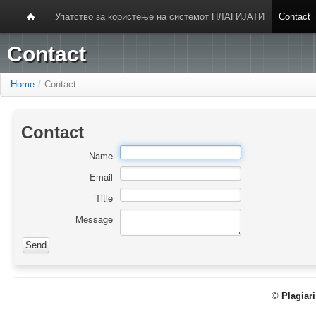
Упатство за користење на системот ПЛАГИЈАТИ
Contact
Contact
Home
/
Contact
Contact
Name
Email
Title
Message
©
Plagiar