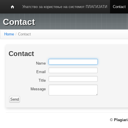
Упатство за користење на системот ПЛАГИЈАТИ
Contact
Contact
Home
/
Contact
Contact
Name
Email
Title
Message
©
Plagiar