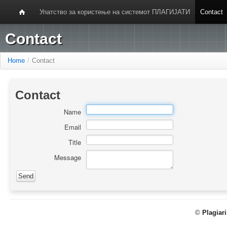
Упатство за користење на системот ПЛАГИЈАТИ
Contact
Contact
Home
/
Contact
Contact
Name
Email
Title
Message
©
Plagiar