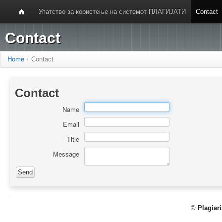
Упатство за користење на системот ПЛАГИЈАТИ
Contact
Contact
Home
/
Contact
Contact
Name
Email
Title
Message
©
Plagiar