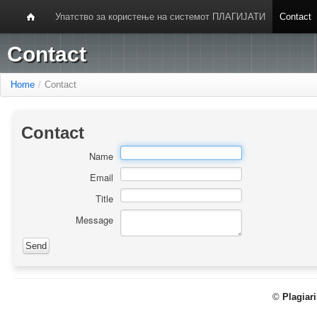
Упатство за користење на системот ПЛАГИЈАТИ
Contact
Contact
Home
/
Contact
Contact
Name
Email
Title
Message
©
Plagiar